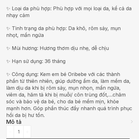
✨ Loại da phù hợp: Phù hợp với mọi loại da, kể cả da
nhạy cảm
✨ Tình trạng da phù hợp: Da khô, rôm sảy, mụn
nhọt, mẩn ngứa
✨ Mùi hương: Hương thơm dịu nhẹ, dễ chịu
✨ Hạn sử dụng: 36 tháng
✨ Công dụng: Kem em bé Oribebe với các thành
phần từ thiên nhiên, giúp dưỡng ẩm da, làm mềm da,
làm dịu da khi bị rôm sảy, mụn nhọn, mẩn ngứa,
viêm da, hăm tả khi bị muỗi/ côn trùng đốt,…chăm
sóc và bảo vệ da bé, cho da bé mềm mịn, khỏe
mạnh hơn. Góp phần thúc đẩy nhanh quá trình phục
hồi da bị hư tổn.
Mô tả