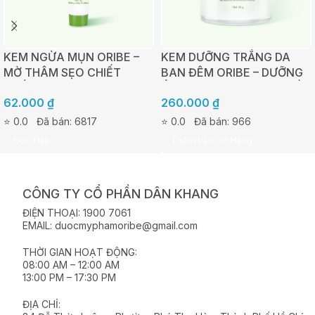
KEM NGỪA MỤN ORIBE –
KEM DƯỠNG TRẮNG DA
MỜ THÂM SẸO CHIẾT
BAN ĐÊM ORIBE – DƯỠNG
XUẤT TẢO NÂU AHAS –
ẨM, TÁI TẠO VÀ PHỤC HỒI
62.000
₫
260.000
₫
TUÝP 20G
DA 30G
⭐ 0.0
Đã bán: 6817
⭐ 0.0
Đã bán: 966
Đọc Tiếp
Thêm Vào Giỏ Hàng
CÔNG TY CỔ PHẦN DÂN KHANG
ĐIỆN THOẠI: 1900 7061
EMAIL: duocmyphamoribe@gmail.com
THỜI GIAN HOẠT ĐỘNG:
08:00 AM – 12:00 AM
13:00 PM – 17:30 PM
ĐỊA CHỈ: