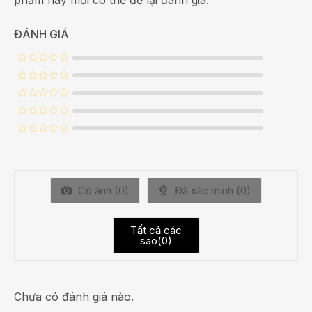
ĐÁNH GIÁ
Có ảnh (
0
)
Đã xác minh (
0
)
Tất cả các
sao(
0
)
Chưa có đánh giá nào.