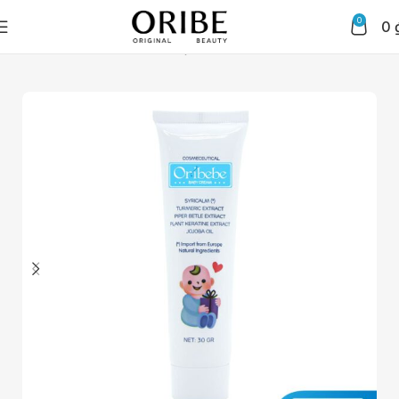
0
0
Trang chủ
Chăm sóc da mặt