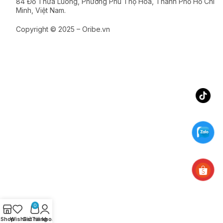
84 Đỗ Thừa Luông, Phường Phú Thọ Hòa, Thành Phố Hồ Chí
Minh, Việt Nam.
Copyright © 2025 – Oribe.vn
0
Shop
Wishlist
Giỏ hàng
Tài khoản