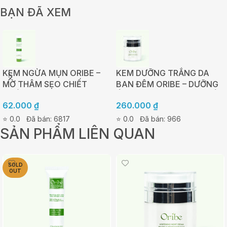
BẠN ĐÃ XEM
KEM NGỪA MỤN ORIBE –
KEM DƯỠNG TRẮNG DA
MỜ THÂM SẸO CHIẾT
BAN ĐÊM ORIBE – DƯỠNG
XUẤT TẢO NÂU AHAS –
ẨM, TÁI TẠO VÀ PHỤC HỒI
62.000
₫
260.000
₫
TUÝP 20G
DA 30G
⭐ 0.0
Đã bán: 6817
⭐ 0.0
Đã bán: 966
SẢN PHẨM LIÊN QUAN
SOLD
OUT