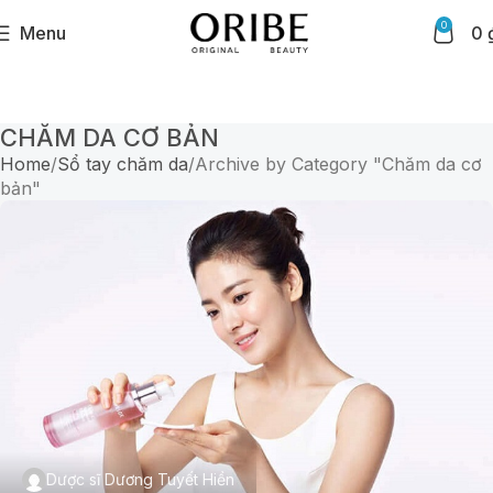
0
Menu
0
CHĂM DA CƠ BẢN
Home
Sổ tay chăm da
Archive by Category "Chăm da cơ
bản"
Dược sĩ Dương Tuyết Hiền