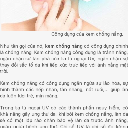
Công dụng của kem chống nắng.
Như tên gọi của nó,
kem chống nắng
có công dụng chín
là chống nắng. Kem chống nắng công dụng là tránh nắng,
ngăn chặn sự tàn phá của tia tử ngoại UV, ngăn chặn sự
thay đổi sắc tố da khi tiếp xúc trực tiếp với ánh nắng mặt
trời.
Kem chống nắng có công dụng ngăn ngừa sự lão hóa, sự
hình thành các nếp nhăn, tàn nhang, nốt ruồi,… giúp làn
da luôn tươi trẻ, mịn màng.
Trong tia tử ngoại UV có các thành phần nguy hiểm, có
khả năng gây ung thư da, khi bôi kem chống nắng, làn da
sẽ có một lớp rào chắn bảo vệ làn da trước ánh nắng,
ngăn ngừa bệnh ung thư. Chỉ số UV là chỉ số đo lường