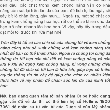
đến đâu, các chất trong kem chống nắng vẫn có khả
năng còn sót lại trên làn da của bạn, để tích tụ lâu ngày sẽ
gây bít lỗ chân lông, gây mụn,… Ngoài ra, một số chất có
trong kem chống nắng hóa học rất có thể sẽ khiến cho da
bạn trở nên nhanh lão hóa hơn. Vì vậy, hãy tẩy trang đều
đặt mỗi tối trước khi rửa mặt nhé.
Trên đây là tất cả các chia sẻ của chúng tôi về kem chống
nắng cũng như đề xuất những loại kem chống nắng tốt
nhất để bạn có thể tham khảo. Ngoài ra chúng tôi cũng đã
thông tin tới bạn các chi tiết về kem chống nắng và các
lưu ý khi sử dụng kem chống nắng, hi vọng những điều
chúng tôi đã chia sẻ tới bạn là hữu ích, giúp bạn có thêm
nguồn thông tin tin cậy để giúp cho mình có nhiều kiến
thức hơn về mỹ phẩm để chăm sóc làn da của mình tốt
hơn.
Nếu bạn đang quan tâm tới sản phẩm Oribe hoặc đang
gặp vấn đề về da thì có thể liên hệ số Hotline:
1900
7061
để nhận sự tư vấn từ các Dược sĩ của Mỹ phẩm