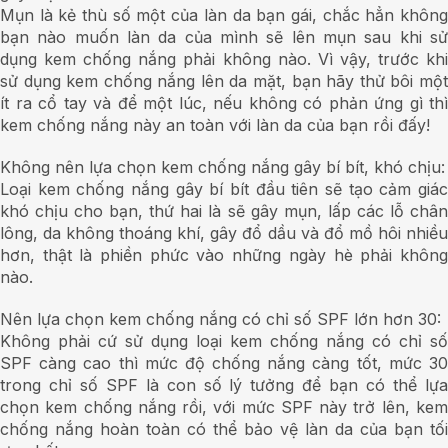
Mụn là kẻ thù số một của làn da bạn gái, chắc hẳn không
bạn nào muốn làn da của mình sẽ lên mụn sau khi sử
dụng kem chống nắng phải không nào. Vì vậy, trước khi
sử dụng kem chống nắng lên da mặt, bạn hãy thử bôi một
ít ra cổ tay và để một lúc, nếu không có phản ứng gì thì
kem chống nắng này an toàn với làn da của bạn rồi đấy!
Không nên lựa chọn kem chống nắng gây bí bít, khó chịu:
Loại kem chống nắng gây bí bít đầu tiên sẽ tạo cảm giác
khó chịu cho bạn, thứ hai là sẽ gây mụn, lấp các lỗ chân
lông, da không thoáng khí, gây đổ dầu và đổ mồ hôi nhiều
hơn, thật là phiền phức vào những ngày hè phải không
nào.
Nên lựa chọn kem chống nắng có chỉ số SPF lớn hơn 30:
Không phải cứ sử dụng loại kem chống nắng có chỉ số
SPF càng cao thì mức độ chống nắng càng tốt, mức 30
trong chỉ số SPF là con số lý tưởng để bạn có thể lựa
chọn kem chống nắng rồi, với mức SPF này trở lên, kem
chống nắng hoàn toàn có thể bảo vệ làn da của bạn tối