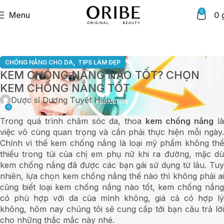
0
Menu
0
,
CHỐNG NẮNG CHO DA
TIPS LÀM ĐẸP
KEM CHỐNG NẮNG NÀO TỐT? CHỌN
KEM CHỐNG NẮNG TỐT
Dược sĩ Dương Tuyết Hiền
0
Trong quá trình chăm sóc da, thoa
kem chống nắng
l
việc vô cùng quan trọng và cần phải thực hiện mỗi ngày.
Chính vì thế kem chống nắng là loại mỹ phẩm không thể
thiếu trong túi của chị em phụ nữ khi ra đường, mặc dù
kem chống nắng đã được các bạn gái sử dụng từ lâu. Tuy
nhiên, lựa chọn kem chống nắng thế nào thì không phải ai
cũng biết loại kem chống nắng nào tốt, kem chống nắng
có phù hợp với da của mình không, giá cả có hợp lý
không, hôm nay chúng tôi sẽ cung cấp tới bạn câu trả lời
cho những thắc mắc này nhé.