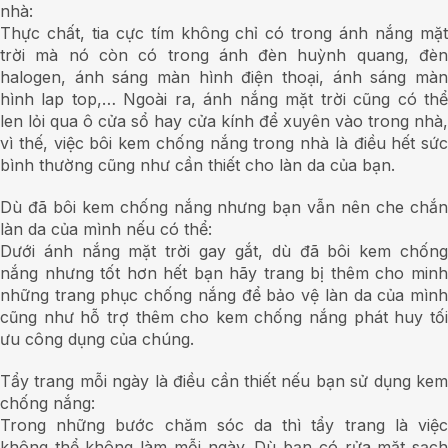
nhà:
Thực chất, tia cực tím không chỉ có trong ánh nắng mặt
trời mà nó còn có trong ánh đèn huỳnh quang, đèn
halogen, ánh sáng màn hình điện thoại, ánh sáng màn
hình lap top,… Ngoài ra, ánh nắng mặt trời cũng có thể
len lỏi qua ô cửa sổ hay cửa kính để xuyên vào trong nhà,
vì thế, việc bôi kem chống nắng trong nhà là điều hết sức
bình thường cũng như cần thiết cho làn da của bạn.
Dù đã bôi kem chống nắng nhưng bạn vẫn nên che chắn
làn da của mình nếu có thể:
Dưới ánh nắng mặt trời gay gắt, dù đã bôi kem chống
nắng nhưng tốt hơn hết bạn hãy trang bị thêm cho minh
những trang phục chống nắng để bảo vệ làn da của mình
cũng như hỗ trợ thêm cho kem chống nắng phát huy tối
ưu công dụng của chúng.
Tẩy trang mỗi ngày là điều cần thiết nếu bạn sử dụng kem
chống nắng:
Trong những bước chăm sóc da thì tẩy trang là việc
không thể không làm mỗi ngày. Dù bạn có rửa mặt sạch