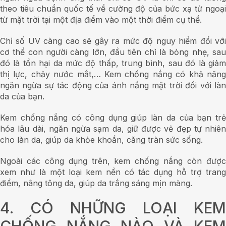
theo tiêu chuẩn quốc tế về cường độ của bức xạ tử ngoại
từ mặt trời tại một địa điểm vào một thời điểm cụ thể.
Chỉ số UV càng cao sẽ gây ra mức độ nguy hiểm đổi với
cơ thể con người càng lớn, đầu tiên chỉ là bỏng nhẹ, sau
đó là tổn hại da mức độ thấp, trung bình, sau đó là giảm
thị lực, chảy nước mắt,… Kem chống nắng có khả năng
ngăn ngừa sự tác động của ánh nắng mặt trời đối với làn
da của bạn.
Kem chống nắng có công dụng giúp làn da của bạn trẻ
hóa lâu dài, ngăn ngừa sạm da, giữ được vẻ đẹp tự nhiên
cho làn da, giúp da khỏe khoắn, căng tràn sức sống.
Ngoài các công dụng trên, kem chống nắng còn được
xem như là một loại kem nền có tác dụng hỗ trợ trang
điểm, nâng tông da, giúp da trắng sáng mịn màng.
4. CÓ NHỮNG LOẠI KEM
CHỐNG NẮNG NÀO VÀ KEM