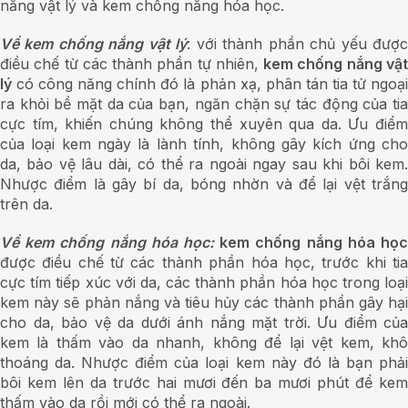
nắng vật lý và kem chống nắng hóa học.
Về kem chống nắng vật lý
: với thành phần chủ yếu đượ
điều chế từ các thành phần tự nhiên,
kem chống nắng vậ
lý
có công năng chính đó là phản xạ, phân tán tia tử ngoại
ra khỏi bề mặt da của bạn, ngăn chặn sự tác động của tia
cực tím, khiến chúng không thể xuyên qua da. Ưu điểm
của loại kem ngày là lành tính, không gây kích ứng cho
da, bảo vệ lâu dài, có thể ra ngoài ngay sau khi bôi kem.
Nhược điểm là gây bí da, bóng nhờn và để lại vệt trắng
trên da.
Về kem chống nắng hóa học:
kem chống nắng hóa họ
được điều chế từ các thành phần hóa học, trước khi tia
cực tím tiếp xúc với da, các thành phần hóa học trong loại
kem này sẽ phản nắng và tiêu hủy các thành phần gây hại
cho da, bảo vệ da dưới ánh nắng mặt trời. Ưu điểm của
kem là thấm vào da nhanh, không để lại vệt kem, khô
thoáng da. Nhược điểm của loại kem này đó là bạn phải
bôi kem lên da trước hai mươi đến ba mươi phút để kem
thấm vào da rồi mới có thể ra ngoài.