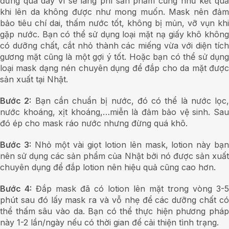
đừng quá dày vì sẽ lãng phí sản phẩm cũng như kết quả
khi lên da không được như mong muốn. Mask nên đảm
bảo tiêu chí dai, thấm nước tốt, không bị mủn, vỡ vụn khi
gặp nước. Bạn có thể sử dụng loại mặt nạ giấy khô không
có dưỡng chất, cắt nhỏ thành các miếng vừa với diện tích
gương mặt cũng là một gợi ý tốt. Hoặc bạn có thể sử dụng
loại mask dạng nén chuyên dụng để đắp cho da mặt được
sản xuất tại Nhật.
Bước 2:
Bạn cần chuẩn bị nước, đó có thể là nước lọc,
nước khoáng, xịt khoáng,…miễn là đảm bảo vệ sinh. Sau
đó ép cho mask ráo nước nhưng đừng quá khô.
Bước 3:
Nhỏ một vài giọt lotion lên mask, lotion này bạ
nên sử dụng các sản phẩm của Nhật bởi nó được sản xuất
chuyên dụng để đắp lotion nên hiệu quả cũng cao hơn.
Bước 4:
Đắp mask đã có lotion lên mặt trong vòng 3-5
phút sau đó lấy mask ra và vỗ nhẹ để các dưỡng chất có
thể thấm sâu vào da. Bạn có thể thực hiện phương pháp
này 1-2 lần/ngày nếu có thời gian để cải thiện tình trạng.