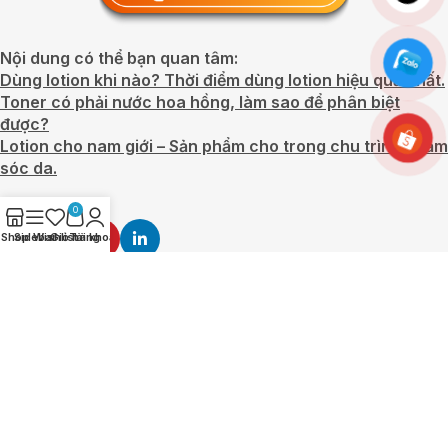
0
Shop
Sidebar
Wishlist
Giỏ hàng
Tài khoản