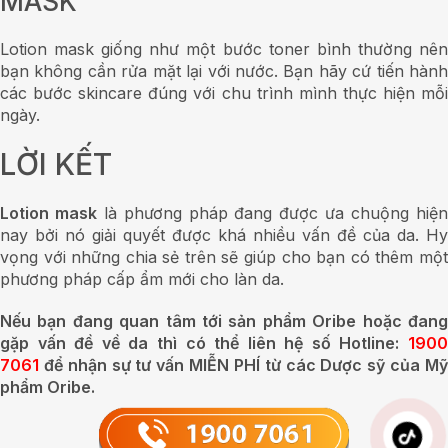
CÔNG TY CỔ PHẦN DÂN KHANG
ĐIỆN THOẠI: 1900 7061
EMAIL: duocmyphamoribe@gmail.com
THỜI GIAN HOẠT ĐỘNG:
08:00 AM – 12:00 AM
13:00 PM – 17:30 PM
ĐỊA CHỈ:
84 Đỗ Thừa Luông, Phường Phú Thọ Hòa, Thành Phố Hồ Chí
Minh, Việt Nam.
Copyright © 2025 – Oribe.vn