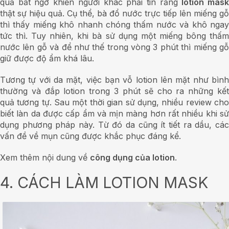
quả bất ngờ khiến người khác phải tin rằng
lotion mas
thật sự hiệu quả. Cụ thể, bà đổ nước trực tiếp lên miếng gỗ
thì thấy miếng khô nhanh chóng thấm nước và khô ngay
tức thì.
Tuy nhiên, khi bà sử dụng một miếng bông thấ
nước lên gỗ và để như thế trong vòng 3 phút thì miếng gỗ
giữ được độ ẩm khá lâu.
Tương tự với da mặt, việc bạn vỗ lotion lên mặt như bình
thường và đắp lotion trong 3 phút sẽ cho ra những kết
quả tương tự.
Sau một thời gian sử dụng, nhiều review ch
biết làn da được cấp ẩm và mịn màng hơn rất nhiều khi sử
dụng phương pháp này. Từ đó da cũng ít tiết ra dầu, các
vấn đề về mụn cũng được khắc phục đáng kể.
Xem thêm nội dung về
công dụng của lotion
.
4. CÁCH LÀM LOTION MASK