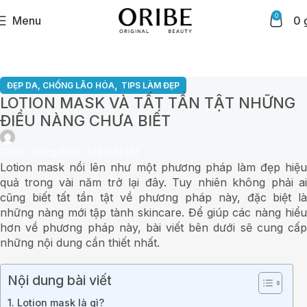
0
Menu
0
,
ĐẸP DA, CHỐNG LÃO HÓA
TIPS LÀM ĐẸP
LOTION MASK VÀ TẤT TẦN TẬT NHỮNG
ĐIỀU NÀNG CHƯA BIẾT
Chức năng bình luận bị tắt
Lotion mask nổi lên như một phương pháp làm đẹp hiệu
quả trong vài năm trở lại đây. Tuy nhiên không phải ai
cũng biết tất tần tật về phương pháp này, đặc biệt là
những nàng mới tập tành skincare. Để giúp các nàng hiểu
hơn về phương pháp này, bài viết bên dưới sẽ cung cấp
những nội dung cần thiết nhất.
Nội dung bài viết
1. Lotion mask là gì?