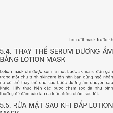
gặp vấn đề về da thì có thể liên hệ số Hotline:
1900
7061
để nhận sự tư vấn MIỄN PHÍ từ các Dược sỹ của Mỹ
phẩm Oribe.
Nội dung có thể bạn quan tâm:
Dùng lotion khi nào? Thời điểm dùng lotion hiệu quả nhất
.
Toner có phải nước hoa hồng, làm sao để phân biệt
được?
Lotion cho nam giới – Sản phẩm cho trong chu trình chăm
sóc da
.
Newer
Older