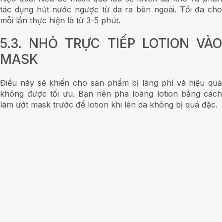
tác dụng hút nước ngược từ da ra bên ngoài. Tối đa cho
mỗi lần thực hiện là từ 3-5 phút.
5.3. NHỎ TRỰC TIẾP LOTION VÀO
MASK
Điều này sẽ khiến cho sản phẩm bị lãng phí và hiệu quả
không được tối ưu. Bạn nên pha loãng lotion bằng cách
làm ướt mask trước để lotion khi lên da không bị quá đặc.
Làm ướt mask trước khi
5.4. THAY THẾ SERUM DƯỠNG ẨM
BẰNG LOTION MASK
Lotion mask chỉ được xem là một bước skincare đơn giản
trong một chu trình skincare lớn nên bạn đừng ngộ nhận
nó có thể thay thế cho các bước dưỡng ẩm chuyên sâu