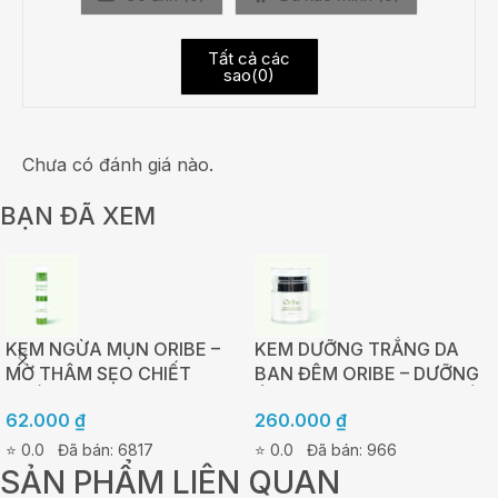
Tất cả các
sao(
0
)
Chưa có đánh giá nào.
BẠN ĐÃ XEM
KEM NGỪA MỤN ORIBE –
KEM DƯỠNG TRẮNG DA
MỜ THÂM SẸO CHIẾT
BAN ĐÊM ORIBE – DƯỠNG
XUẤT TẢO NÂU AHAS –
ẨM, TÁI TẠO VÀ PHỤC HỒI
62.000
₫
260.000
₫
TUÝP 20G
DA 30G
⭐ 0.0
Đã bán: 6817
⭐ 0.0
Đã bán: 966
SẢN PHẨM LIÊN QUAN