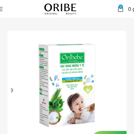
0
0
Trang chủ
Chăm sóc da mặt