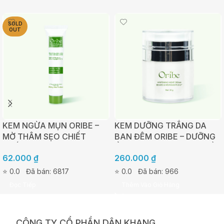
SOLD
OUT
KEM NGỪA MỤN ORIBE –
KEM DƯỠNG TRẮNG DA
MỜ THÂM SẸO CHIẾT
BAN ĐÊM ORIBE – DƯỠNG
XUẤT TẢO NÂU AHAS –
ẨM, TÁI TẠO VÀ PHỤC HỒI
62.000
₫
260.000
₫
TUÝP 20G
DA 30G
⭐ 0.0
Đã bán: 6817
⭐ 0.0
Đã bán: 966
Đọc Tiếp
Thêm Vào Giỏ Hàng
CÔNG TY CỔ PHẦN DÂN KHANG