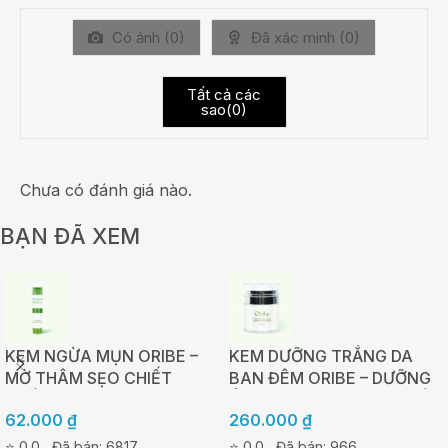
Có ảnh (
0
)
Đã xác minh (
0
)
Tất cả các
sao(
0
)
Chưa có đánh giá nào.
BẠN ĐÃ XEM
KEM NGỪA MỤN ORIBE –
KEM DƯỠNG TRẮNG DA
MỜ THÂM SẸO CHIẾT
BAN ĐÊM ORIBE – DƯỠNG
XUẤT TẢO NÂU AHAS –
ẨM, TÁI TẠO VÀ PHỤC HỒI
62.000
₫
260.000
₫
TUÝP 20G
DA 30G
⭐ 0.0
Đã bán: 6817
⭐ 0.0
Đã bán: 966