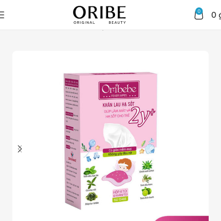
0
0
Trang chủ
Chăm sóc da mặt