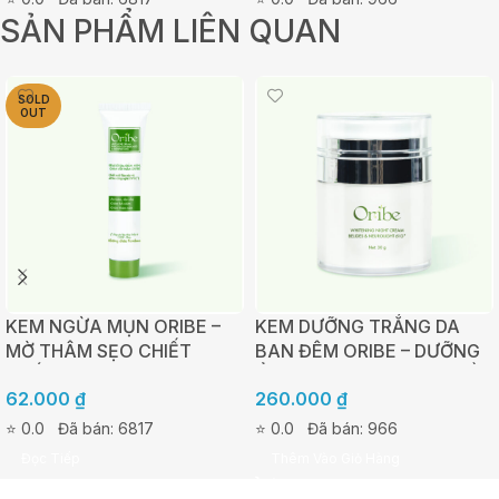
SẢN PHẨM LIÊN QUAN
SOLD
OUT
KEM NGỪA MỤN ORIBE –
KEM DƯỠNG TRẮNG DA
MỜ THÂM SẸO CHIẾT
BAN ĐÊM ORIBE – DƯỠNG
XUẤT TẢO NÂU AHAS –
ẨM, TÁI TẠO VÀ PHỤC HỒI
62.000
₫
260.000
₫
TUÝP 20G
DA 30G
⭐ 0.0
Đã bán: 6817
⭐ 0.0
Đã bán: 966
Đọc Tiếp
Thêm Vào Giỏ Hàng