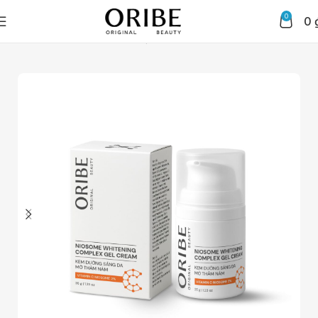
0
0
Trang chủ
Chăm sóc da mặt
Kem dưỡng