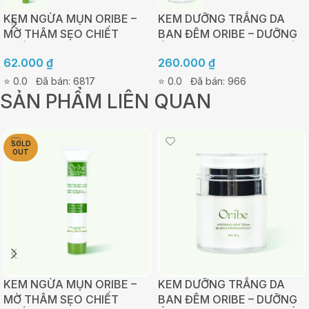
KEM NGỪA MỤN ORIBE –
KEM DƯỠNG TRẮNG DA
MỜ THÂM SẸO CHIẾT
BAN ĐÊM ORIBE – DƯỠNG
XUẤT TẢO NÂU AHAS –
ẨM, TÁI TẠO VÀ PHỤC HỒI
62.000
₫
260.000
₫
TUÝP 20G
DA 30G
⭐ 0.0
Đã bán: 6817
⭐ 0.0
Đã bán: 966
SẢN PHẨM LIÊN QUAN
SOLD
OUT
KEM NGỪA MỤN ORIBE –
KEM DƯỠNG TRẮNG DA
MỜ THÂM SẸO CHIẾT
BAN ĐÊM ORIBE – DƯỠNG