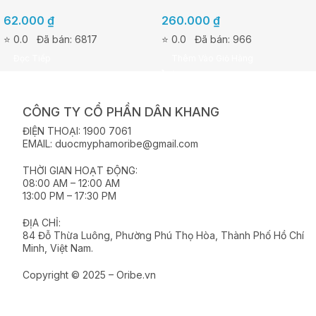
XUẤT TẢO NÂU AHAS –
ẨM, TÁI TẠO VÀ PHỤC HỒI
62.000
₫
260.000
₫
TUÝP 20G
DA 30G
⭐ 0.0
Đã bán: 6817
⭐ 0.0
Đã bán: 966
Đọc Tiếp
Thêm Vào Giỏ Hàng
CÔNG TY CỔ PHẦN DÂN KHANG
ĐIỆN THOẠI: 1900 7061
EMAIL: duocmyphamoribe@gmail.com
THỜI GIAN HOẠT ĐỘNG:
08:00 AM – 12:00 AM
13:00 PM – 17:30 PM
ĐỊA CHỈ:
84 Đỗ Thừa Luông, Phường Phú Thọ Hòa, Thành Phố Hồ Chí
Minh, Việt Nam.
Copyright © 2025 – Oribe.vn