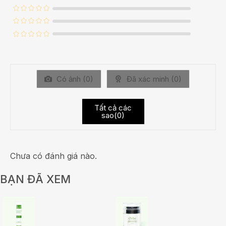
Có ảnh (
0
)
Đã xác minh (
0
)
Tất cả các
sao(
0
)
Chưa có đánh giá nào.
BẠN ĐÃ XEM