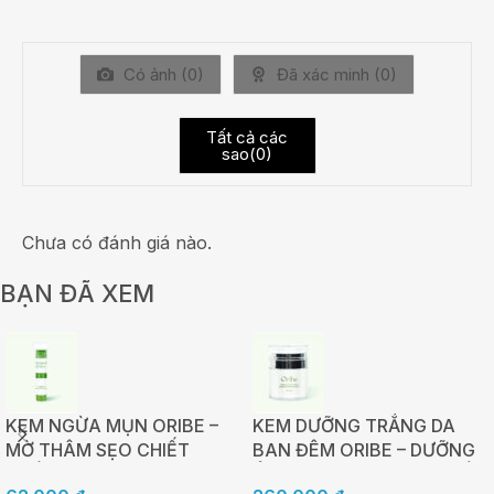
Có ảnh (
0
)
Đã xác minh (
0
)
Tất cả các
sao(
0
)
Chưa có đánh giá nào.
BẠN ĐÃ XEM
KEM NGỪA MỤN ORIBE –
KEM DƯỠNG TRẮNG DA
MỜ THÂM SẸO CHIẾT
BAN ĐÊM ORIBE – DƯỠNG
XUẤT TẢO NÂU AHAS –
ẨM, TÁI TẠO VÀ PHỤC HỒI