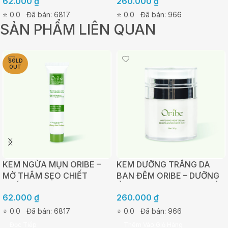
62.000
₫
260.000
₫
TUÝP 20G
DA 30G
⭐ 0.0
Đã bán: 6817
⭐ 0.0
Đã bán: 966
SẢN PHẨM LIÊN QUAN
SOLD
OUT
KEM NGỪA MỤN ORIBE –
KEM DƯỠNG TRẮNG DA
MỜ THÂM SẸO CHIẾT
BAN ĐÊM ORIBE – DƯỠNG
XUẤT TẢO NÂU AHAS –
ẨM, TÁI TẠO VÀ PHỤC HỒI
62.000
₫
260.000
₫
TUÝP 20G
DA 30G
⭐ 0.0
Đã bán: 6817
⭐ 0.0
Đã bán: 966
Đọc Tiếp
Thêm Vào Giỏ Hàng