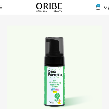
0
0
Trang chủ
Chăm sóc da mặt
Sữa rửa mặt