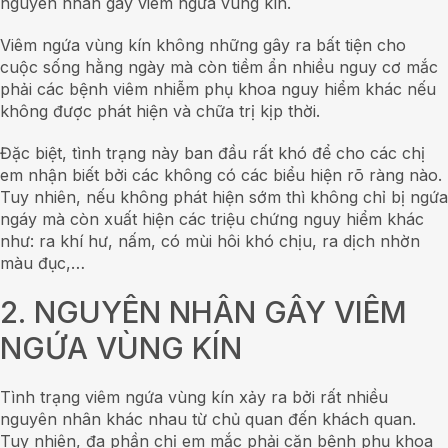
nguyên nhân gây viêm ngứa vùng kín.
Viêm ngứa vùng kín không những gây ra bất tiện cho
cuộc sống hằng ngày mà còn tiềm ẩn nhiều nguy cơ mắc
phải các bệnh viêm nhiễm phụ khoa nguy hiểm khác nếu
không được phát hiện và chữa trị kịp thời.
Đặc biệt, tình trạng này ban đầu rất khó để cho các chị
em nhận biết bởi các không có các biểu hiện rõ ràng nào.
Tuy nhiên, nếu không phát hiện sớm thì không chỉ bị ngứa
ngáy mà còn xuất hiện các triệu chứng nguy hiểm khác
như: ra khí hư, nấm, có mùi hôi khó chịu, ra dịch nhờn
màu đục,…
2. NGUYÊN NHÂN GÂY VIÊM
NGỨA VÙNG KÍN
Tình trạng viêm ngứa vùng kín xảy ra bởi rất nhiều
nguyên nhân khác nhau từ chủ quan đến khách quan.
Tuy nhiên, đa phần chị em mắc phải căn bệnh phụ khoa