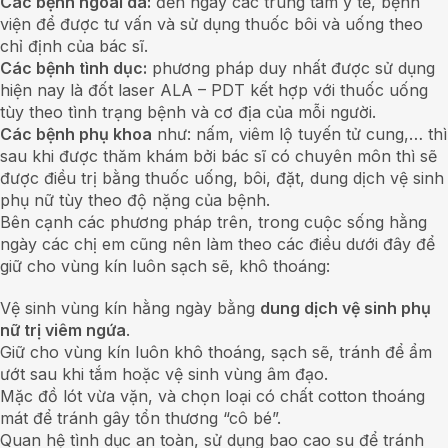
Các bệnh ngoài da:
đến ngay các trung tâm y tế, bệnh
viện để được tư vấn và sử dụng thuốc bôi và uống theo
chỉ định của bác sĩ.
Các bệnh tình dục:
phương pháp duy nhất được sử dụng
hiện nay là đốt laser ALA – PDT kết hợp với thuốc uống
tùy theo tình trạng bệnh và cơ địa của mỗi người.
Các bệnh phụ khoa
như: nấm, viêm lộ tuyến tử cung,… thì
sau khi được thăm khám bởi bác sĩ có chuyên môn thì sẽ
được điều trị bằng thuốc uống, bôi, đặt, dung dịch vệ sinh
phụ nữ tùy theo độ nặng của bệnh.
Bên cạnh các phương pháp trên, trong cuộc sống hằng
ngày các chị em cũng nên làm theo các điều dưới đây để
giữ cho vùng kín luôn sạch sẽ, khô thoáng:
Vệ sinh vùng kín hằng ngày bằng
dung dịch vệ sinh phụ
nữ trị viêm ngứa
.
Giữ cho vùng kín luôn khô thoáng, sạch sẽ, tránh để ẩm
ướt sau khi tắm hoặc vệ sinh vùng âm đạo.
Mặc đồ lót vừa vặn, và chọn loại có chất cotton thoáng
mát để tránh gây tổn thương “cô bé”.
Quan hệ tình dục an toàn, sử dụng bao cao su để tránh