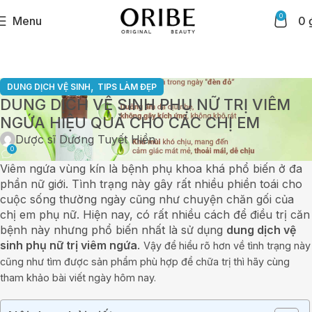
0
Menu
0
,
DUNG DỊCH VỆ SINH
TIPS LÀM ĐẸP
DUNG DỊCH VỆ SINH PHỤ NỮ TRỊ VIÊM
NGỨA HIỆU QUẢ CHO CÁC CHỊ EM
Dược sĩ Dương Tuyết Hiền
0
Viêm ngứa vùng kín là bệnh phụ khoa khá phổ biến ở đa
phần nữ giới. Tình trạng này gây rất nhiều phiền toái cho
cuộc sống thường ngày cũng như chuyện chăn gối của
chị em phụ nữ. Hiện nay, có rất nhiều cách để điều trị căn
bệnh này nhưng phổ biến nhất là sử dụng
dung dịch vệ
sinh phụ nữ trị viêm ngứa
.
Vậy để hiểu rõ hơn về tình trạng này
cũng như tìm được sản phẩm phù hợp để chữa trị thì hãy cùng
tham khảo bài viết ngày hôm nay.