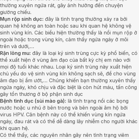
thường xuyên ngứa rát, gây ảnh hưởng đến chuyện
giường chiếu.
Mụn rộp sinh dục:
đây là tình trạng thường xảy ra bởi
quan hệ không an toàn hoặc sau khi quan hệ không vệ
sinh vùng kín. Các biểu hiện thường thấy là nổi mụn rộp ở
ngoài hoặc trong vùng kín, cảm thấy ngứa ngáy ở môi
trên và dưới,…
Rận lông mu:
đây là loại ký sinh trùng cực kỳ phổ biến, có
thể xuất hiện ở vùng âm đạo của bất kỳ chị em nào với
mọi độ tuổi khác nhau. Loại ký sinh trùng này xuất hiện
chủ yếu do vệ sinh vùng kín không sạch sẽ, để cho vùng
âm đạo bị ẩm ướt,… Chúng khiến bạn thường xuyên thấy
ngứa ngáy, khó chịu và đặc biệt là còn hút máu, tấn công
gây tổn thương ở bộ phận sinh dục
Bệnh tình dục (sùi mào gà):
là tình trạng nổi các bọng
nước hoặc u nhú ở bên trong và bên ngoài âm hộ bởi
virus HPV. Căn bệnh này có thể khiến vùng kín ngứa
ngáy, đau rát và có thể dễ dàng lây nhiễm cho người khác
khi quan hệ.
Có thể thấy, các nguyên nhân gây nên tình trạng viêm