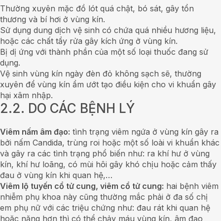
Thường xuyên mặc đồ lót quá chật, bó sát, gây tổn
thương và bí hơi ở vùng kín.
Sử dụng dung dịch vệ sinh có chứa quá nhiều hương liệu,
hoặc các chất tẩy rửa gây kích ứng ở vùng kín.
Bị dị ứng với thành phần của một số loại thuốc đang sử
dụng.
Vệ sinh vùng kín ngày đèn đỏ không sạch sẽ, thường
xuyên để vùng kín ẩm ướt tạo điều kiện cho vi khuẩn gây
hại xâm nhập.
2.2. DO CÁC BỆNH LÝ
Viêm nấm âm đạo:
tình trạng viêm ngứa ở vùng kín gây ra
bởi nấm Candida, trùng roi hoặc một số loài vi khuẩn khác
và gây ra các tình trạng phổ biến như: ra khí hư ở vùng
kín, khí hư loãng, có mùi hôi gây khó chịu hoặc cảm thấy
đau ở vùng kín khi quan hệ,…
Viêm lộ tuyến cổ tử cung, viêm cổ tử cung:
hai bệnh viêm
nhiễm phụ khoa này cũng thường mắc phải ở đa số chị
em phụ nữ với các triệu chứng như: đau rát khi quan hệ
hoặc nặng hơn thì có thể chảy máu vùng kín, âm đạo