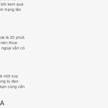
 bôi kem quá
nh trạng lão
i là 20 phút.
 nên thoa
ử ngoại vẫn có
là một suy
ông bị đen
 bạn cũng cần
DA