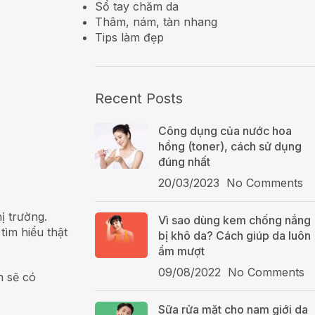
Sổ tay chăm da
Thâm, nám, tàn nhang
Tips làm đẹp
Recent Posts
Công dụng của nước hoa
hồng (toner), cách sử dụng
đúng nhất
20/03/2023
No Comments
ị trường.
Vì sao dùng kem chống nắng
tìm hiểu thật
bị khô da? Cách giúp da luôn
ẩm mượt
09/08/2022
No Comments
n sẽ có
Sữa rửa mặt cho nam giới da