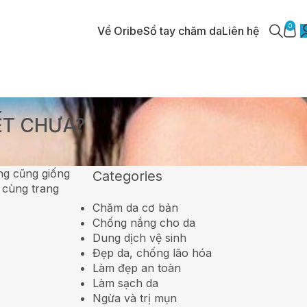
0
Về Oribe
Sổ tay chăm da
Liên hệ
ẾT CHƯA?
ng cũng giống
Categories
 cùng trang
Chăm da cơ bản
Chống nắng cho da
Dung dịch vệ sinh
Đẹp da, chống lão hóa
Làm đẹp an toàn
Làm sạch da
Ngừa và trị mụn