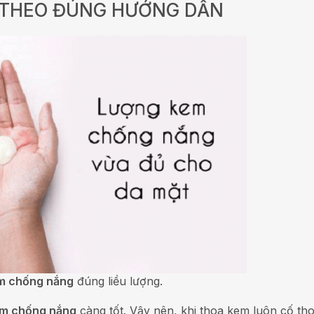
M THEO ĐÚNG HƯỚNG DẪN
m chống nắng
đúng liều lượng.
m chống nắng
càng tốt. Vậy nên, khi thoa kem luôn cố tho