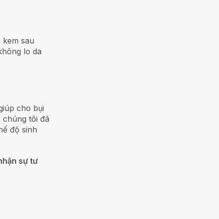
ại kem sau
không lo da
giúp cho bụi
 chúng tôi đã
hế độ sinh
nhận sự tư