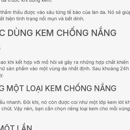
da trước khi dùng kem.
thẩm thấu được vào sâu từng tế bào của làn da. Nó sẽ giúp
t hiện tình trạng nổi mụn và bết dính.
IỆC DÙNG KEM CHỐNG NẮNG
G
ao khi kết hợp với mồ hôi sẽ gây ra những hợp chất khiến 
 thử sản phẩm vào một vùng da nhất định. Sau khoảng 24
y.
NG MỘT LOẠI KEM CHỐNG NẮNG
 nhanh. Đôi khi, nó còn được coi như một lớp kem lót khi
hút. Vậy nên, bạn cần chọn riêng loại kem cho mỗi vùng 
 MỘT LẦN