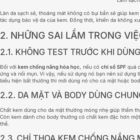
Làm sạch 
Làn da sạch sẽ, thoáng mát không có bụi bẩn sẽ giúp kem 
tác dụng bảo vệ da của kem. Đồng thời, khiến da không xuấ
2. NHỮNG SAI LẦM TRONG V
2.1. KHÔNG TEST TRƯỚC KHI DÙN
Đối với
kem chống nắng hóa học
, nếu có
chỉ số SPF
quá c
ứng và nổi mụn. Vì vậy, nếu sử dụng nó bạn nên sử dụng
biểu hiện bất thường thì mới dùng nó cho cả mặt hoặc bod
2.2. DA MẶT VÀ BODY DÙNG CHU
Chất kem dùng cho da mặt thường mỏng nhẹ giúp thẩm thấu
Còn kem dành cho body thường có chất kem đặc hơn một c
thể.
2.3. CHỈ THOA KEM CHỐNG NẮNG