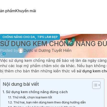
ản phẩm
Khuyến mãi
,
CHỐNG NẮNG CHO DA
TIPS LÀM ĐẸP
SỬ DỤNG KEM CHỐNG NẮNG ĐÚN
Posted by
Dược sĩ Dương Tuyết Hiền
0
Việc sử dụng kem chống nắng để bảo vệ làn da ngày càng
như các loại mỹ phẩm chăm sóc da khác. Nếu bạn không
bị thêm cho bản thân những kiến thức về
sử dụng kem ch
Nội dung bài viết
1. Sử dụng kem chống nắng đúng cách
1.1. Thứ nhất, chọn loại kem tốt
1.2. Thứ hai, bạn nên dùng kem theo đúng hướng dẫn