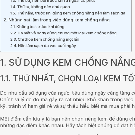
1.3. Thứ ba, nên bôi trước khi ra ngoài 20 phút
1.4. Thứ tư, không nên chủ quan
1.5. Thứ năm, trước khi dùng kem chống nắng nên làm sạch da
2. Những sai lầm trong việc dùng kem chống nắng
2.1. Không test trước khi dùng
2.2. Da mặt và body dùng chung một loại kem chống nắng
2.3. Chỉ thoa kem chống nắng một lần
2.4. Nên làm sạch da vào cuối ngày
1. SỬ DỤNG KEM CHỐNG NẮN
1.1. THỨ NHẤT, CHỌN LOẠI KEM TỐ
Do nhu cầu sử dụng của người tiêu dùng ngày càng tăng 
Chính vì lý do đó mà gây ra rất nhiều khó khăn trong việ
kỹ, tránh vì ham giá rẻ và sự thiếu hiểu biết mà mua phải
Một điểm cần lưu ý là bạn nên chọn riêng kem để dùng cho
những đặc điểm khác nhau. Hãy tách biệt chúng để đạt hi