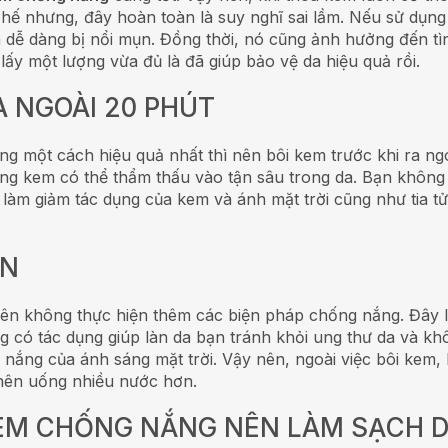
hế nhưng, đây hoàn toàn là suy nghĩ sai lầm.
Nếu sử dụng
da dễ dàng bị nổi mụn. Đồng thời, nó cũng ảnh hưởng đến tì
lấy một lượng vừa đủ là đã giúp bảo vệ da hiệu quả rồi.
RA NGOÀI 20 PHÚT
một cách hiệu quả nhất thì nên bôi kem trước khi ra ngoà
ong kem có thể thẩm thấu vào tận sâu trong da. Bạn không
ẽ làm giảm tác dụng của kem và ánh mặt trời cũng như tia t
AN
n không thực hiện thêm các biện pháp chống nắng. Đây 
 có tác dụng giúp làn da bạn tránh khỏi ung thư da và kh
nắng của ánh sáng mặt trời. Vậy nên, ngoài việc bôi kem,
 nên uống nhiều nước hơn.
 KEM CHỐNG NẮNG NÊN LÀM SẠCH 