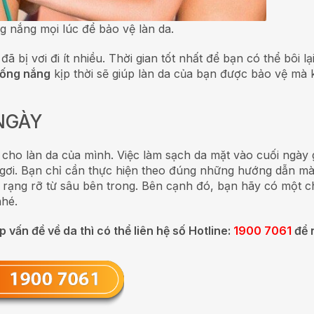
 nắng mọi lúc để bảo vệ làn da.
 bị vơi đi ít nhiều. Thời gian tốt nhất để bạn có thể bôi l
ống nắng
kịp thời sẽ giúp làn da của bạn được bảo vệ mà 
 NGÀY
 cho làn da của mình. Việc làm sạch da mặt vào cuối ngày 
gơi.
Bạn chỉ cần thực hiện theo đúng những hướng dẫn mà
p rạng rỡ từ sâu bên trong. Bên cạnh đó, bạn hãy có một c
nhé.
ấn đề về da thì có thể liên hệ số Hotline:
1900 7061
để 