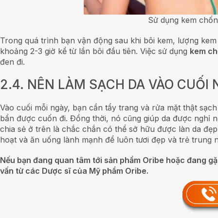
Sử dụng kem chống
Trong quá trình bạn vận động sau khi bôi kem, lượng kem đã
khoảng 2-3 giờ kể từ lần bôi đầu tiên. Việc sử dụng
kem ch
đen đi.
2.4. NÊN LÀM SẠCH DA VÀO CUỐI
Vào cuối mỗi ngày, bạn cần tẩy trang và rửa mặt thật sạch
bẩn được cuốn đi. Đồng thời, nó cũng giúp da được nghỉ n
chia sẻ ở trên là chắc chắn có thể sở hữu được làn da đẹ
hoạt và ăn uống lành mạnh để luôn tươi đẹp và trẻ trung 
Nếu bạn đang quan tâm tới sản phẩm Oribe hoặc đang gặp v
vấn từ các Dược sĩ của Mỹ phẩm Oribe.