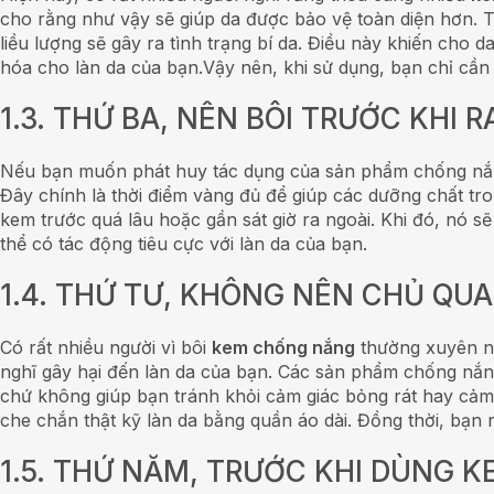
cho rằng như vậy sẽ giúp da được bảo vệ toàn diện hơn. T
liều lượng sẽ gây ra tình trạng bí da. Điều này khiến cho 
hóa cho làn da của bạn.Vậy nên, khi sử dụng, bạn chỉ cần 
1.3. THỨ BA, NÊN BÔI TRƯỚC KHI 
Nếu bạn muốn phát huy tác dụng của sản phẩm chống nắng 
Đây chính là thời điểm vàng đủ để giúp các dưỡng chất tr
kem trước quá lâu hoặc gần sát giờ ra ngoài. Khi đó, nó s
thể có tác động tiêu cực với làn da của bạn.
1.4. THỨ TƯ, KHÔNG NÊN CHỦ QU
Có rất nhiều người vì bôi
kem chống nắng
thường xuyên nê
nghĩ gây hại đến làn da của bạn. Các sản phẩm chống nắng
chứ không giúp bạn tránh khỏi cảm giác bỏng rát hay cảm 
che chắn thật kỹ làn da bằng quần áo dài. Đồng thời, bạn
1.5. THỨ NĂM, TRƯỚC KHI DÙNG