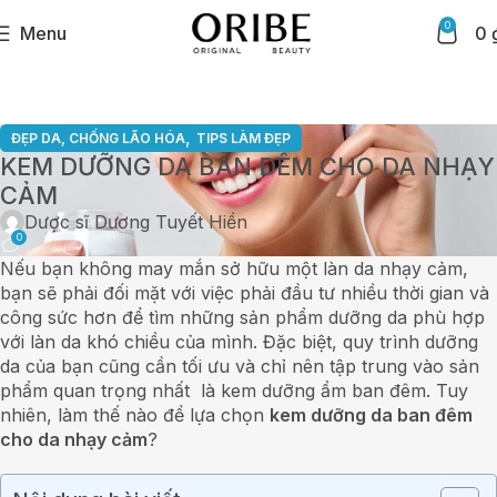
0
Menu
0
,
ĐẸP DA, CHỐNG LÃO HÓA
TIPS LÀM ĐẸP
KEM DƯỠNG DA BAN ĐÊM CHO DA NHẠY
CẢM
Dược sĩ Dương Tuyết Hiền
0
Nếu bạn không may mắn sở hữu một làn da nhạy cảm,
bạn sẽ phải đối mặt với việc phải đầu tư nhiều thời gian và
công sức hơn để tìm những sản phẩm dưỡng da phù hợp
với làn da khó chiều của mình. Đặc biệt, quy trình dưỡng
da của bạn cũng cần tối ưu và chỉ nên tập trung vào sản
phẩm quan trọng nhất là kem dưỡng ẩm ban đêm. Tuy
nhiên, làm thế nào để lựa chọn
kem dưỡng da ban đêm
cho da nhạy cảm
?