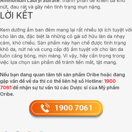
Ammonium Lauryl Sulfate:
thành phần dễ khiến da khô
nứt, đau rát và gây nên tình trạng mụn nặng.
LỜI KẾT
Kem dưỡng ẩm ban đêm mang lại rất nhiều lợi ích tuyệt vời
cho làn da, đặc biệt là những cô gái sở hữu làn da nhạy
cảm, khó chiều. Sản phẩm này hạn chế được tình trạng
khô da, nứt nẻ và cung cấp độ ẩm tuyệt vời cho làn da
luôn căng bóng, mịn màng. Vì vậy, hãy cẩn trọng trong
việc lựa chọn sản phẩm để tránh tiền mất, tật mang.
Nếu bạn đang quan tâm tới sản phẩm Oribe hoặc đang
gặp vấn đề về da thì có thể liên hệ số Hotline:
1900
7061
để nhận sự tư vấn từ các Dược sĩ của Mỹ phẩm
Oribe.