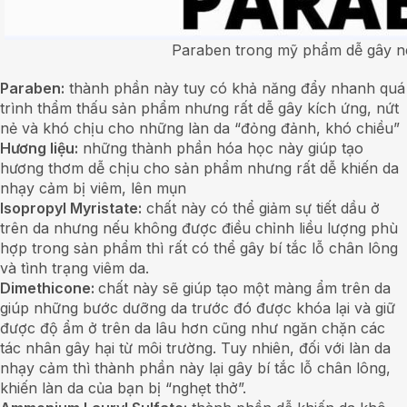
Paraben trong mỹ phẩm dễ gây nê
Paraben:
thành phần này tuy có khả năng đẩy nhanh quá
trình thẩm thấu sản phẩm nhưng rất dễ gây kích ứng, nứt
nẻ và khó chịu cho những làn da “đỏng đảnh, khó chiều”
Hương liệu:
những thành phần hóa học này giúp tạo
hương thơm dễ chịu cho sản phẩm nhưng rất dễ khiến da
nhạy cảm bị viêm, lên mụn
Isopropyl Myristate:
chất này có thể giảm sự tiết dầu ở
trên da nhưng nếu không được điều chỉnh liều lượng phù
hợp trong sản phẩm thì rất có thể gây bí tắc lỗ chân lông
và tình trạng viêm da.
Dimethicone:
chất này sẽ giúp tạo một màng ẩm trên da
giúp những bước dưỡng da trước đó được khóa lại và giữ
được độ ẩm ở trên da lâu hơn cũng như ngăn chặn các
tác nhân gây hại từ môi trường. Tuy nhiên, đối với làn da
nhạy cảm thì thành phần này lại gây bí tắc lỗ chân lông,
khiến làn da của bạn bị “nghẹt thở”.