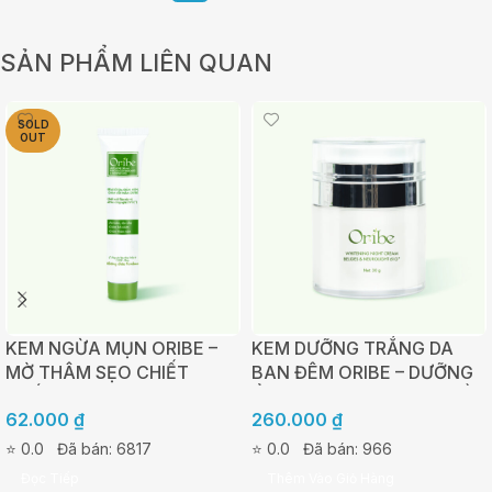
SẢN PHẨM LIÊN QUAN
SOLD
OUT
KEM NGỪA MỤN ORIBE –
KEM DƯỠNG TRẮNG DA
MỜ THÂM SẸO CHIẾT
BAN ĐÊM ORIBE – DƯỠNG
XUẤT TẢO NÂU AHAS –
ẨM, TÁI TẠO VÀ PHỤC HỒI
62.000
₫
260.000
₫
TUÝP 20G
DA 30G
⭐ 0.0
Đã bán: 6817
⭐ 0.0
Đã bán: 966
Đọc Tiếp
Thêm Vào Giỏ Hàng