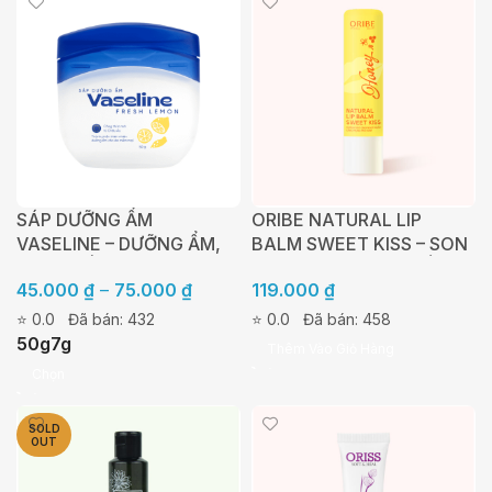
SÁP DƯỠNG ẨM
ORIBE NATURAL LIP
VASELINE – DƯỠNG ẨM,
BALM SWEET KISS – SON
HẠN CHẾ DA KHÔ RÁP,
DƯỠNG GIÚP LÀM MỀM
45.000
₫
–
75.000
₫
119.000
₫
NỨT NẺ – 7G, 50G
MÔI, NGĂN NGỪA KHÔ
MÔI NỨT NẺ, HỖ TRỢ LÀM
⭐ 0.0
Đã bán: 432
⭐ 0.0
Đã bán: 458
HỒNG MÔI TỰ NHIÊN CHO
50g
7g
Thêm Vào Giỏ Hàng
ĐÔI MÔI CĂNG MỌNG CẢ
Chọn
NGÀY (3,5G)
SOLD
OUT