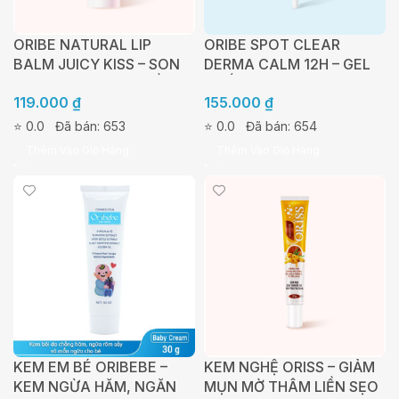
ORIBE NATURAL LIP
ORIBE SPOT CLEAR
BALM JUICY KISS – SON
DERMA CALM 12H – GEL
DƯỠNG GIÚP LÀM MỀM
CHẤM MỤN ORIBE
119.000
₫
155.000
₫
MÔI, NGĂN NGỪA KHÔ
MÔI NỨT NẺ, HỖ TRỢ LÀM
⭐ 0.0
Đã bán: 653
⭐ 0.0
Đã bán: 654
HỒNG MÔI TỰ NHIÊN CHO
Thêm Vào Giỏ Hàng
Thêm Vào Giỏ Hàng
ĐÔI MÔI CĂNG MỌNG CẢ
NGÀY (3,5G)
KEM EM BÉ ORIBEBE –
KEM NGHỆ ORISS – GIẢM
KEM NGỪA HĂM, NGĂN
MỤN MỜ THÂM LIỀN SẸO