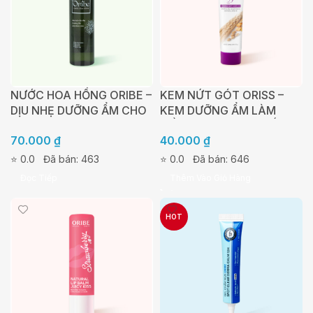
NƯỚC HOA HỒNG ORIBE –
KEM NỨT GÓT ORISS –
DỊU NHẸ DƯỠNG ẨM CHO
KEM DƯỠNG ẨM LÀM
DA MỤN 150ML
MỀM GÓT CHÂN CHỐNG
70.000
₫
40.000
₫
NỨT NẺ LÀM LIỀN VẾT
THƯƠNG 30G
⭐ 0.0
Đã bán: 463
⭐ 0.0
Đã bán: 646
Đọc Tiếp
Thêm Vào Giỏ Hàng
HOT