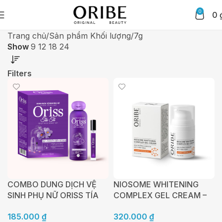
0
0
Trang chủ
Sản phẩm Khối lượng
7g
Show
9
12
18
24
Filters
COMBO DUNG DỊCH VỆ
NIOSOME WHITENING
SINH PHỤ NỮ ORISS TÍA
COMPLEX GEL CREAM –
TÔ VÀ NƯỚC HOA VÙNG
KEM DƯỠNG DA MỜ
185.000
₫
320.000
₫
KÍN – COMBO QUYẾN RŨ
THÂM NÁM CHỨA