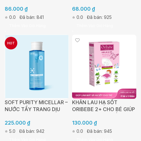
NGỪA RÔM SẢY CHO BÉ
KÍCH THÍCH TÁI TẠO DA –
86.000
₫
68.000
₫
TUÝP 30G
TUÝP 20G
⭐ 0.0
Đã bán: 841
⭐ 0.0
Đã bán: 925
Thêm Vào Giỏ Hàng
Thêm Vào Giỏ Hàng
HOT
SOFT PURITY MICELLAR –
KHĂN LAU HẠ SỐT
NƯỚC TẨY TRANG DỊU
ORIBEBE 2+ CHO BÉ GIÚP
NHẸ GIÚP LÀM SẠCH BỤI
HẠ NHIỆT GIẢM SỐT HỘP
225.000
₫
130.000
₫
BẨN, DẦU THỪA, MAKE
4 TÚI X 6 KHĂN
UP MÀ VẪN GIỮ LẠI ĐỘ
⭐ 5.0
Đã bán: 942
⭐ 0.0
Đã bán: 945
ẨM TRÊN DA (300ML)
Thêm Vào Giỏ Hàng
Thêm Vào Giỏ Hàng