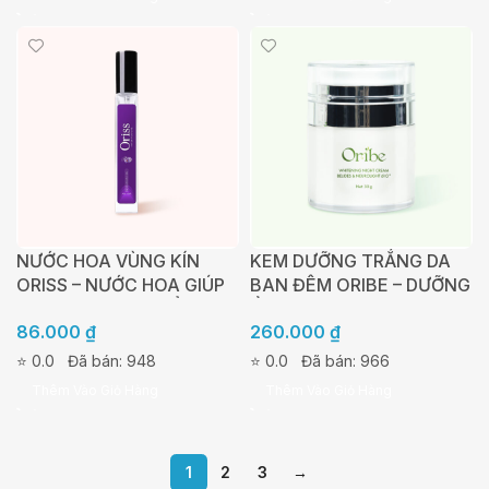
NƯỚC HOA VÙNG KÍN
KEM DƯỠNG TRẮNG DA
ORISS – NƯỚC HOA GIÚP
BAN ĐÊM ORIBE – DƯỠNG
LÀM THƠM CƠ THỂ ĐẶC
ẨM, TÁI TẠO VÀ PHỤC
86.000
₫
260.000
₫
BIỆT LÀ VÙNG KÍN – 10ML
HỒI DA 30G
⭐ 0.0
Đã bán: 948
⭐ 0.0
Đã bán: 966
Thêm Vào Giỏ Hàng
Thêm Vào Giỏ Hàng
1
2
3
→