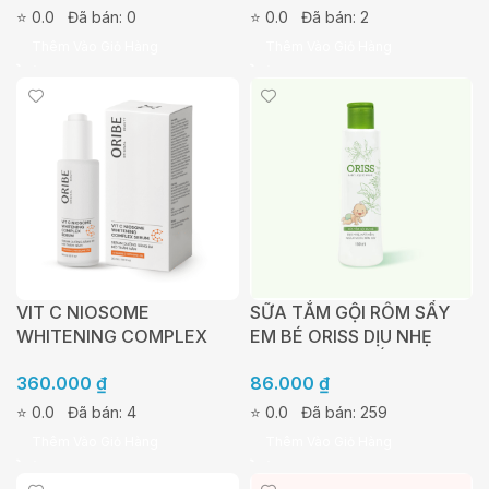
LÀM SẠCH VÙNG KÍN
VITAMIN C NIOSOME 2%
⭐ 0.0
Đã bán: 0
⭐ 0.0
Đã bán: 2
ORISS
Thêm Vào Giỏ Hàng
Thêm Vào Giỏ Hàng
VIT C NIOSOME
SỮA TẮM GỘI RÔM SẨY
WHITENING COMPLEX
EM BÉ ORISS DỊU NHẸ
SERUM – SERUM DƯỠNG
KHÔNG CAY MẮT CHAI
360.000
₫
86.000
₫
SÁNG MỜ THÂM NÁM
150ML
ORIBE CHỨA VITAMIN C
⭐ 0.0
Đã bán: 4
⭐ 0.0
Đã bán: 259
NIOSOME 3%
Thêm Vào Giỏ Hàng
Thêm Vào Giỏ Hàng