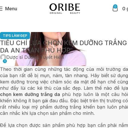
0
Menu
0
TIPS LÀM ĐẸP
TIÊU CHÍ LỰA CHỌN KEM DƯỠNG TRẮNG
DA AN TOÀN PHÙ HỢP
Dược sĩ Dương Tuyết Hiền
0
Theo thời gian cùng những tác động của môi trường da
của bạn rất dễ bị mụn, nám, tàn nhang. Hãy biết sử dụng
kem dưỡng trong việc chăm sóc da mặt để hạn chế cũng
như đẩy lùi các kẻ thù của sắc đẹp. Làm thế nào để lựa
chọn kem dưỡng trắng da
phù hợp luôn là một câu hỏ
khiến không ít bạn gái đau đầu. Đặc biệt trên thị trường có
rất nhiều loại mỹ phẩm dưỡng trắng khiến bạn luôn phải
cân nhắc khi lựa chọn sản phẩm cho mình.
Để lựa chọn được sản phẩm phù hợp bạn cần phải nắm