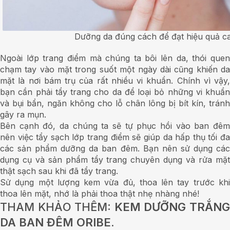
Dưỡng da đúng cách để đạt hiệu quả c
Ngoài lớp trang điểm mà chúng ta bôi lên da, thói quen
chạm tay vào mặt trong suốt một ngày dài cũng khiến da
mặt là nơi bám trụ của rất nhiều vi khuẩn. Chính vì vậy,
bạn cần phải tẩy trang cho da để loại bỏ những vi khuẩn
và bụi bẩn, ngăn không cho lỗ chân lông bị bít kín, tránh
gây ra mụn.
Bên cạnh đó, da chúng ta sẽ tự phục hồi vào ban đêm
nên việc tẩy sạch lớp trang điểm sẽ giúp da hấp thụ tối đa
các sản phẩm dưỡng da ban đêm. Bạn nên sử dụng các
dụng cụ và sản phẩm tẩy trang chuyên dụng và rửa mặt
thật sạch sau khi đã tẩy trang.
Sử dụng một lượng kem vừa đủ, thoa lên tay trước khi
thoa lên mặt, nhớ là phải thoa thật nhẹ nhàng nhé!
THAM KHẢO THÊM:
KEM DƯỠNG TRẮN
DA BAN ĐÊM ORIBE.