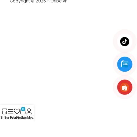
Copyright © 2025 – Oribe.vn
0
Shop
Sidebar
Wishlist
Giỏ hàng
Tài khoản