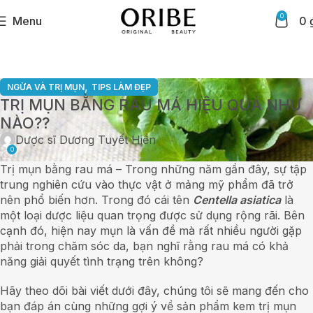
0
Menu
0
,
NGỪA VÀ TRỊ MỤN
TIPS LÀM ĐẸP
TRỊ MỤN BẰNG RAU MÁ HIỆU QUẢ NHƯ
NÀO??
Dược sĩ Dương Tuyết Hiền
0
Trị mụn bằng rau má – Trong những năm gần đây, sự tập
trung nghiên cứu vào thực vật ở mảng mỹ phẩm đã trở
nên phổ biến hơn. Trong đó cái tên
Centella asiatica
là
một loại dược liệu quan trọng được sử dụng rộng rãi. Bên
cạnh đó, hiện nay mụn là vấn đề mà rất nhiều người gặp
phải trong chăm sóc da, bạn nghĩ rằng rau má có khả
năng giải quyết tình trạng trên không?
Hãy theo dõi bài viết dưới đây, chúng tôi sẽ mang đến cho
bạn đáp án cùng những gợi ý về sản phẩm kem trị mụn