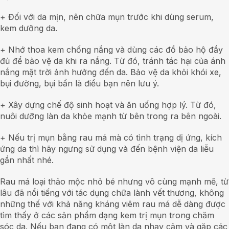
+ Đối với da mịn, nên chữa mụn trước khi dùng serum,
kem dưỡng da.
+ Nhớ thoa kem chống nắng và dùng các đồ bảo hộ đầy
đủ để bảo vệ da khi ra nắng. Từ đó, tránh tác hại của ánh
nắng mặt trời ảnh hưởng đến da. Bảo vệ da khỏi khói xe,
bụi đường, bụi bẩn là điều bạn nên lưu ý.
+ Xây dựng chế độ sinh hoạt và ăn uống hợp lý. Từ đó,
nuôi dưỡng làn da khỏe mạnh từ bên trong ra bên ngoài.
+ Nếu trị mụn bằng rau má mà có tình trạng dị ứng, kích
ứng da thì hãy ngưng sử dụng và đến bệnh viện da liễu
gần nhất nhé.
Rau má loại thảo mộc nhỏ bé nhưng vô cùng mạnh mẽ, từ
lâu đã nổi tiếng với tác dụng chữa lành vết thương, không
những thế với khả năng kháng viêm rau má dễ dàng được
tìm thấy ở các sản phẩm dạng kem trị mụn trong chăm
sóc da. Nếu bạn đang có một làn da nhạy cảm và gặp các