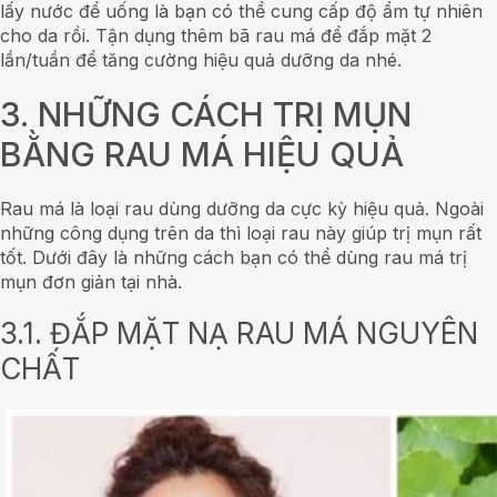
lấy nước để uống là bạn có thể cung cấp độ ẩm tự nhiên
cho da rồi. Tận dụng thêm bã rau má để đắp mặt 2
lần/tuần để tăng cường hiệu quả dưỡng da nhé.
3. NHỮNG CÁCH TRỊ MỤN
BẰNG RAU MÁ HIỆU QUẢ
Rau má là loại rau dùng dưỡng da cực kỳ hiệu quả. Ngoài
những công dụng trên da thì loại rau này giúp trị mụn rất
tốt. Dưới đây là những cách bạn có thể dùng rau má trị
mụn đơn giản tại nhà.
3.1. ĐẮP MẶT NẠ RAU MÁ NGUYÊN
CHẤT