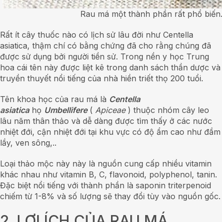
Rau má một thành phần rất phổ biến
Rất ít cây thuốc nào có lịch sử lâu đời như Centella
asiatica, thậm chí có bằng chứng đã cho rằng chúng đã
được sử dụng bởi người tiền sử. Trong nền y học Trung
hoa cái tên này được liệt kê trong danh sách thần dược và
truyền thuyết nổi tiếng của nhà hiền triết thọ 200 tuổi.
Tên khoa học của rau má là
Centella
asiatica
họ
Umbellifere
(
Apiceae
) thuộc nhóm cây leo
lâu năm thân thảo và dễ dàng được tìm thấy ở các nước
nhiệt đới, cận nhiệt đới tại khu vực có độ ẩm cao như đầm
lầy, ven sông,..
Loại thảo mộc này này là nguồn cung cấp nhiều vitamin
khác nhau như vitamin B, C, flavonoid, polyphenol, tanin.
Đặc biệt nổi tiếng với thành phần là saponin triterpenoid
chiếm từ 1-8% và số lượng sẽ thay đổi tùy vào nguồn gốc.
2. LỢI ÍCH CỦA RAU MÁ