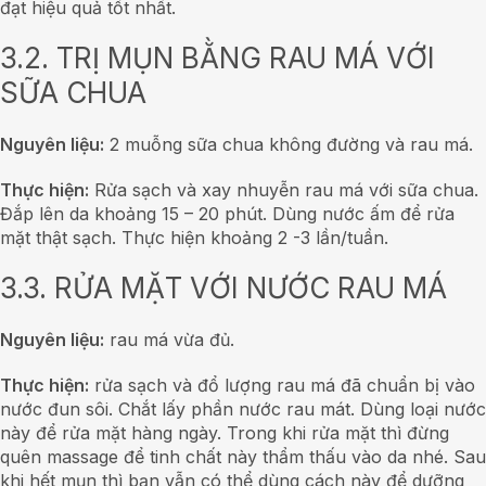
đạt hiệu quả tốt nhất.
3.2. TRỊ MỤN BẰNG RAU MÁ VỚI
SỮA CHUA
Nguyên liệu:
2 muỗng sữa chua không đường và rau má.
Thực hiện:
Rửa sạch và xay nhuyễn rau má với sữa chua.
Đắp lên da khoảng 15 – 20 phút. Dùng nước ấm để rửa
mặt thật sạch. Thực hiện khoảng 2 -3 lần/tuần.
3.3. RỬA MẶT VỚI NƯỚC RAU MÁ
Nguyên liệu:
rau má vừa đủ.
Thực hiện:
rửa sạch và đổ lượng rau má đã chuẩn bị vào
nước đun sôi. Chắt lấy phần nước rau mát. Dùng loại nước
này để rửa mặt hàng ngày. Trong khi rửa mặt thì đừng
quên massage để tinh chất này thẩm thấu vào da nhé. Sau
khi hết mụn thì bạn vẫn có thể dùng cách này để dưỡng