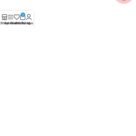
0
Shop
Sidebar
Wishlist
Giỏ hàng
Tài khoản