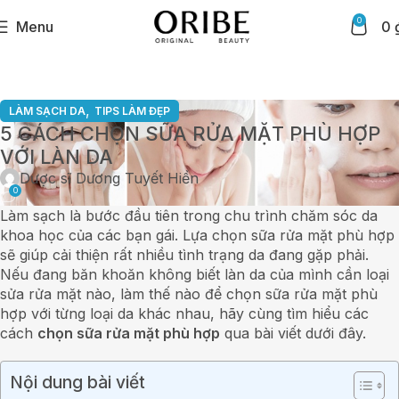
0
Menu
0
,
LÀM SẠCH DA
TIPS LÀM ĐẸP
5 CÁCH CHỌN SỮA RỬA MẶT PHÙ HỢP
VỚI LÀN DA
Dược sĩ Dương Tuyết Hiền
0
Làm sạch là bước đầu tiên trong chu trình chăm sóc da
khoa học của các bạn gái. Lựa chọn sữa rửa mặt phù hợp
sẽ giúp cải thiện rất nhiều tình trạng da đang gặp phải.
Nếu đang băn khoăn không biết làn da của mình cần loại
sửa rửa mặt nào, làm thế nào để chọn sữa rửa mặt phù
hợp với từng loại da khác nhau, hãy cùng tìm hiểu các
cách
chọn sữa rửa mặt phù hợp
qua bài viết dưới đây.
Nội dung bài viết