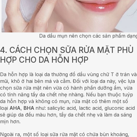
Da dầu mụn nên chọn các sản phẩm dạng
4. CÁCH CHỌN SỮA RỬA MẶT PHÙ
HỢP CHO DA HỖN HỢP
Da hỗn hợp là loại da thường đổ dầu vùng chữ T ở trán và
mũi, khô ở hai bên má và cằm. Đối với loại da này, vệc lựa
chọn sữa rửa mặt nên vừa có hành phần dưỡng ẩm, vừa
có tính năng tẩy da chết nhẹ nhàng. Nếu bạn thuộc tuýp
da hỗn hợp và không có mụn, rửa mặt có thêm một số
loại
AHA
,
BHA
như: salicylic acid, lactic acid, gluconic acid
sẽ giúp da đều màu hơn, tẩy da chết nhẹ và làm da sáng
mịn hơn.
Ngoài ra, một số loại sữa rửa mặt có chứa bùn khoáng,