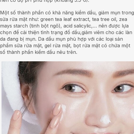
nên có độ pH phù hợp (khoảng 5.5-6).
Một số thành phần có khả năng kiềm dầu, giảm mụn trong
sửa rửa mặt như: green tea leaf extract, tea tree oil, zea
mays starch (tinh bột ngô), acid salicylic,… nên được lựa
chọn để cải thiện tình trạng đổ dầu,giảm viêm cho các làn
da đang bị mụn. Da dầu mụn phù hợp với các loại sản
phẩm sữa rửa mặt, gel rửa mặt, bọt rửa mặt có chứa một
số thành phần kiềm dầu nêu trên.