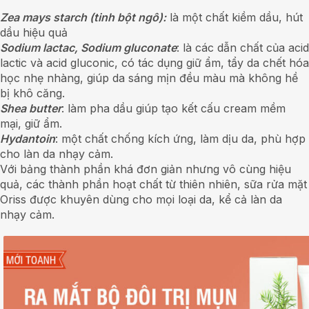
Zea mays starch (tinh bột ngô):
là một chất kiềm dầu, hút
dầu hiệu quả
Sodium lactac, Sodium gluconate
: là các dẫn chất của acid
lactic và acid gluconic, có tác dụng giữ ẩm, tẩy da chết hóa
học nhẹ nhàng, giúp da sáng mịn đều màu mà không hề
bị khô căng.
Shea butter
: làm pha dầu giúp tạo kết cấu cream mềm
mại, giữ ẩm.
Hydantoin
: một chất chống kích ứng, làm dịu da, phù hợp
cho làn da nhạy cảm.
Với bảng thành phần khá đơn giản nhưng vô cùng hiệu
quả, các thành phần hoạt chất từ thiên nhiên, sữa rửa mặt
Oriss được khuyên dùng cho mọi loại da, kể cả làn da
nhạy cảm.