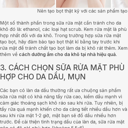
Nên tạo bọt thật kỹ với các sản phẩm tạo
Một số thành phần trong sữa rửa mặt cần tránh cho da
khô đó là: ethanol, các loại hạt scrub. Kem rửa mặt là phù
hợp nhất đối với da khô. Trong trường hợp sữa rữa mặt
tạo bọt, hãy đảm bảo tạo bọt thật kĩ bằng tay trước khi
rửa mặt để tránh chất tạo bọt làm da bị khô rát thêm. Xem
thêm về
cách dưỡng ẩm cho da khô tại nhà hiệu quả
.
3. CÁCH CHỌN SỮA RỬA MẶT PHÙ
HỢP CHO DA DẦU, MỤN
Các bạn có làn da dầu thường rất ưa chuộng sản phẩm
sữa rửa mặt có khả năng tẩy rửa cao, kiềm dầu mạnh vì
cảm giác thoáng sạch khô ráo sau khi rửa. Tuy nhiên, bị
tẩy rửa quá mạnh khiến cho da càng tiết nhiều dầu hơn và
sau khi rửa mặt 1-2 giờ, mặt bạn sẽ đổ dầu nhiều hơn
trước. Để cải thiện tình trạng dầu của làn da, sữa rửa mặt