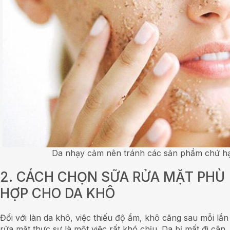
Da nhạy cảm nên tránh các sản phẩm chứ hạ
2. CÁCH CHỌN SỮA RỬA MẶT PHÙ
HỢP CHO DA KHÔ
Đối với làn da khô, việc thiếu độ ẩm, khô căng sau mỗi lần
rửa mặt thực sự là một việc rất khó chịu. Da bị mất đi cân