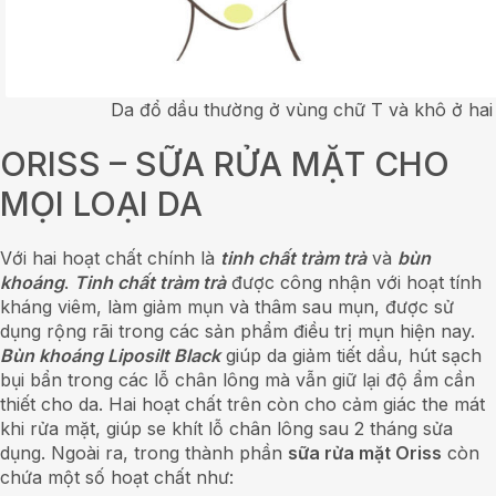
Da đổ dầu thường ở vùng chữ T và khô ở hai
ORISS – SỮA RỬA MẶT CHO
MỌI LOẠI DA
Với hai hoạt chất chính là
tinh chất tràm trà
và
bùn
khoáng
.
Tinh chất tràm trà
được công nhận với hoạt tính
kháng viêm, làm giảm mụn và thâm sau mụn, được sử
dụng rộng rãi trong các sản phẩm điều trị mụn hiện nay.
Bùn khoáng Liposilt Black
giúp da giảm tiết dầu, hút sạch
bụi bẩn trong các lỗ chân lông mà vẫn giữ lại độ ẩm cần
thiết cho da. Hai hoạt chất trên còn cho cảm giác the mát
khi rửa mặt, giúp se khít lỗ chân lông sau 2 tháng sửa
dụng. Ngoài ra, trong thành phần
sữa rửa mặt Oriss
còn
chứa một số hoạt chất như: