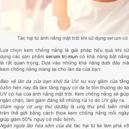
Tác hại từ ánh nắng mặt trời khi sử dụng serum co
Lựa chọn kem chống nắng là giải pháp hiệu quả khi sử
dụng các sản phẩm
serum trị mụn
có khả năng bắt nắn
là rất quan trọng. Dựa vào những khả năng dưới đây mà
kem chống nắng mang lại cho làn da của bạn:
B
ảo vệ làn da của bạn khỏi tia UV
: sự suy giảm của tần
ôzôn hiện nay đã làm tăng nguy cơ da bị tổn thương do tia
UV có hại của ánh nắng mặt trời. Kem chống nắng sẽ giúp
ngăn chặn, làm giảm đáng kể những rủi ro do UV gây ra.
Giảm nguy cơ ung thư
da
:đây là ung thư phổ biến nhấ
trên thế giới bằng cách thoa kem chống nắng mỗi ngày
giúp giảm 50% nguy cơ mắc bệnh.
N
găn ngừa lão hóa sớm của da
: tác hại từ tia làm phá v