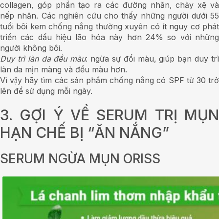
collagen, góp phần tạo ra các đường nhăn, chảy xệ và
nếp nhăn. Các nghiên cứu cho thấy những người dưới 55
tuổi bôi kem chống nắng thường xuyên có ít nguy cơ phát
triển các dấu hiệu lão hóa này hơn 24% so với những
người không bôi.
D
uy trì làn da đều màu
: ngừa sự đổi màu, giúp bạn duy tr
làn da mịn màng và đều màu hơn.
Vì vậy hãy tìm các sản phẩm chống nắng có SPF từ 30 trở
lên để sử dụng mỗi ngày.
3. GỢI Ý VỀ SERUM TRỊ MỤN
HẠN CHẾ BỊ “ĂN NẮNG”
SERUM NGỪA MỤN ORISS