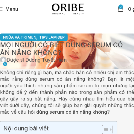
0
Menu
0
,
NGỪA VÀ TRỊ MỤN
TIPS LÀM ĐẸP
MỌI NGƯỜI CÓ BIẾT DÙNG SERUM CÓ
ĂN NẮNG KHÔNG?
Dược sĩ Dương Tuyết Hiền
0
Không chỉ riêng gì bạn, mà chắc hẳn có nhiều chị em thắc
mắc rằng dùng serum có ăn nắng không? Bạn là một
người yêu thích những sản phẩm serum trị mụn nhưng lại
không để ý đến thành phần nào trong sản phẩm có thể
gây gây ra sự bắt nắng. Hãy cùng nhau tìm hiểu qua bài
viết dưới đây, chúng tôi sẽ giúp bạn giải quyết những thắc
mắc về câu hỏi
dùng serum có ăn nắng không
?
Nội dung bài viết