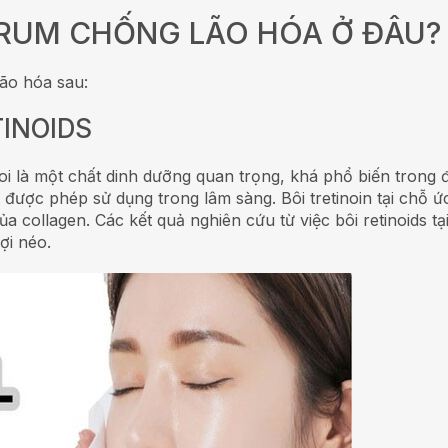
ERUM CHỐNG LÃO HÓA Ở ĐÂU?
ão hóa sau:
TINOIDS
oi là một chất dinh dưỡng quan trọng, khá phổ biến trong đ
n được phép sử dụng trong lâm sàng. Bôi tretinoin tại chỗ ứ
 collagen. Các kết quả nghiên cứu từ việc bôi retinoids tạ
ợi néo.