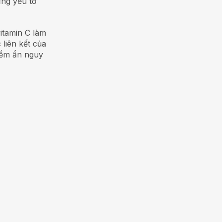
ững yếu tố
itamin C làm
liên kết của
iềm ẩn nguy