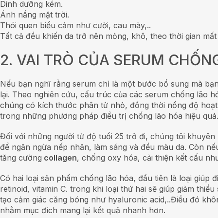
Dinh dưỡng kém.
Ánh nắng mặt trời.
Thói quen biểu cảm như cười, cau mày,..
Tất cả đều khiến da trở nên mỏng, khô, theo thời gian mất
2. VAI TRÒ CỦA SERUM CHỐN
Nếu bạn nghĩ rằng serum chỉ là một bước bổ sung mà bạn 
lại. Theo nghiên cứu, cấu trúc của các serum chống lão h
chúng có kích thước phân tử nhỏ, đồng thời nồng độ hoạt c
trong những phương pháp điều trị chống lão hóa hiệu quả
Đối với những người từ độ tuổi 25 trở đi, chúng tôi khu
để ngăn ngừa nếp nhăn, làm sáng và đều màu da. Còn nếu 
tăng cường
collagen
, chống oxy hóa, cải thiện kết cấu nh
Có hai loại sản phẩm chống lão hóa, đầu tiên là loại giúp
retinoid, vitamin C. trong khi loại thứ hai sẽ giúp giảm th
tạo cảm giác căng bóng như hyaluronic acid,..Điều đó khô
nhằm mục đích mang lại kết quả nhanh hơn.