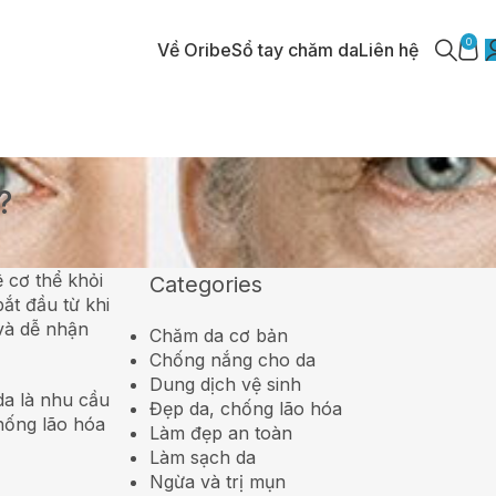
0
Về Oribe
Sổ tay chăm da
Liên hệ
?
 cơ thể khỏi
Categories
ắt đầu từ khi
 và dễ nhận
Chăm da cơ bản
Chống nắng cho da
Dung dịch vệ sinh
da là nhu cầu
Đẹp da, chống lão hóa
chống lão hóa
Làm đẹp an toàn
Làm sạch da
Ngừa và trị mụn