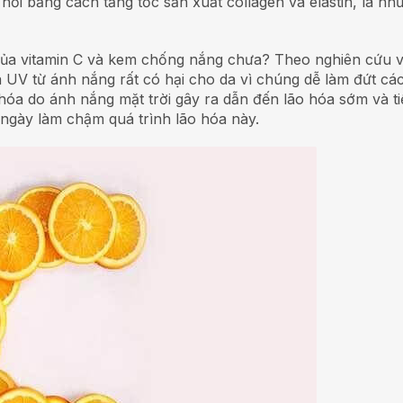
i bằng cách tăng tốc sản xuất collagen và elastin, là nh
của vitamin C và kem chống nắng chưa? Theo nghiên cứu v
UV từ ánh nắng rất có hại cho da vì chúng dễ làm đứt các 
 hóa do ánh nắng mặt trời gây ra dẫn đến lão hóa sớm và t
 ngày làm chậm quá trình lão hóa này.