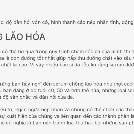
 đi độ đàn hồi vốn có, hình thành các nếp nhăn tĩnh, động
G LÃO HÓA
có thể bỏ qua trong quy trình chăm sóc da của mình thì 
óa là con đường tốt nhất giúp hấp thu dưỡng chất vào sâu 
hất lại cao. Vì vậy nhiều bác sĩ da liễu tin rằng serum dư
.
yên rằng bạn hãy nghĩ đến serum chống lão hóa như một cá
bạn đang ở độ tuổi 40, 50 và hơn thế nữa, những loại se
ư độ săn chắc và đàn hồi của da.
 điều trị, ngăn ngừa nếp nhăn và chúng có thể chứa các th
iểu sự xuất hiện của chúng và liên quan đến các thành phần 
ng có nghĩa là bạn nên tránh loại thứ hai, bởi những sản 