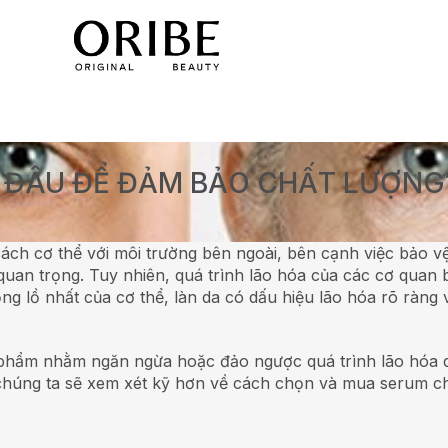
 ĐÂU ĐỂ ĐẢM BẢO CHẤT LƯỢNG
ách cơ thể với môi trường bên ngoài, bên cạnh việc bảo vệ
quan trọng. Tuy nhiên, quá trình lão hóa của các cơ quan b
ổng lồ nhất của cơ thể, làn da có dấu hiệu lão hóa rõ ràng
ỹ phẩm nhằm ngăn ngừa hoặc đảo ngược quá trình lão hóa 
ày, chúng ta sẽ xem xét kỹ hơn về cách chọn và mua serum 