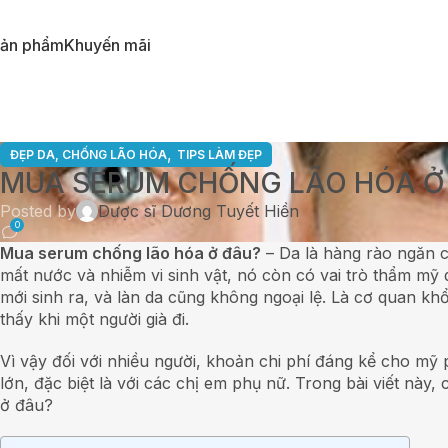
ản phẩm
Khuyến mãi
,
ĐẸP DA, CHỐNG LÃO HÓA
TIPS LÀM ĐẸP
MUA SERUM CHỐNG LÃO HÓA Ở
Posted by
Dược sĩ Dương Tuyết Hiền
0
Mua serum chống lão hóa ở đâu?
– Da là hàng rào ngăn c
mất nước và nhiễm vi sinh vật, nó còn có vai trò thẩm mỹ 
mới sinh ra, và làn da cũng không ngoại lệ. Là cơ quan kh
thấy khi một người già đi.
Vì vậy đối với nhiều người, khoản chi phí đáng kể cho m
lớn, đặc biệt là với các chị em phụ nữ. Trong bài viết n
ở đâu?