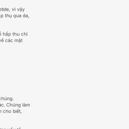
tide, vì vậy
ấp thụ qua da,
ể hấp thu chỉ
về các mặt
chúng.
hác. Chúng làm
 cho biết,