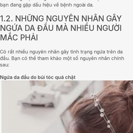
bạn đang gặp dấu hiệu về bệnh ngoài da.
1.2. NHỮNG NGUYÊN NHÂN GÂY
NGỨA DA ĐẦU MÀ NHIỀU NGƯỜI
MẮC PHẢI
Có rất nhiều nguyên nhân gây tình trạng ngứa trên da
đầu. Bạn có thể tham khảo một số nguyên nhân chính
sau:
Ngứa da đầu do búi tóc quá chặt