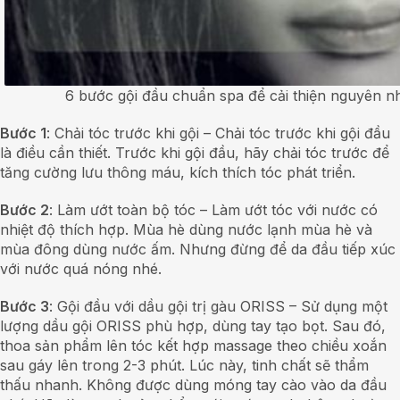
6 bước gội đầu chuẩn spa để cải thiện nguyên n
Bước 1
: Chải tóc trước khi gội –
Chải tóc trước khi gội đầu
là điều cần thiết. Trước khi gội đầu, hãy chải tóc trước để
tăng cường lưu thông máu, kích thích tóc phát triển.
Bước 2
: Làm ướt toàn bộ tóc –
Làm ướt tóc với nước có
nhiệt độ thích hợp. Mùa hè dùng nước lạnh mùa hè và
mùa đông dùng nước ấm. Nhưng đừng để da đầu tiếp xúc
với nước quá nóng nhé.
Bước 3
: Gội đầu với dầu gội trị gàu ORISS –
Sử dụng một
lượng dầu gội ORISS phù hợp, dùng tay tạo bọt. Sau đó,
thoa sản phẩm lên tóc kết hợp massage theo chiều xoắn
sau gáy lên trong 2-3 phút. Lúc này, tinh chất sẽ thẩm
thấu nhanh. Không được dùng móng tay cào vào da đầu