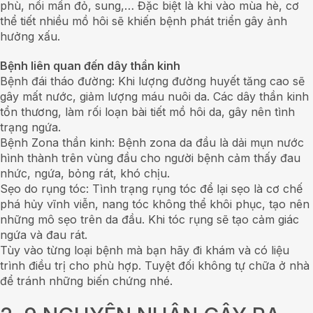
phù, nổi mẩn đỏ, sung,… Đặc biệt là khi vào mùa hè, cơ
thể tiết nhiều mồ hôi sẽ khiến bệnh phát triển gây ảnh
hưởng xấu.
Bệnh liên quan đến dây thần kinh
Bệnh đái tháo đường: Khi lượng đường huyết tăng cao sẽ
gây mất nước, giảm lượng máu nuôi da. Các dây thần kinh
tổn thương, làm rối loạn bài tiết mồ hôi da, gây nên tình
trạng ngứa.
Bệnh Zona thần kinh: Bệnh zona da đầu là dải mụn nước
hình thành trên vùng đầu cho người bệnh cảm thấy đau
nhức, ngứa, bỏng rát, khó chịu.
Sẹo do rụng tóc: Tình trạng rụng tóc để lại sẹo là cơ chế
phá hủy vĩnh viễn, nang tóc không thể khôi phục, tạo nên
những mô sẹo trên da đầu. Khi tóc rụng sẽ tạo cảm giác
ngứa và đau rát.
Tùy vào từng loại bệnh mà bạn hãy đi khám và có liệu
trình điều trị cho phù hợp. Tuyệt đối không tự chữa ở nhà
để tránh những biến chứng nhé.