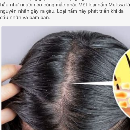
hầu như người nào cũng mắc phải. Một loại nấm Melissa là
nguyên nhân gây ra gàu. Loại nấm này phát triển khi da
dầu nhờn và bám bẩn.