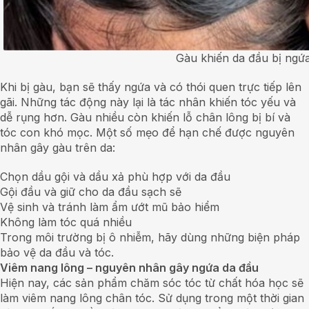
Gàu khiến da đầu bị ngứa
Khi bị gàu, bạn sẽ thấy ngứa và có thói quen trực tiếp lên
gãi. Những tác động này lại là tác nhân khiến tóc yếu và
dễ rụng hơn. Gàu nhiều còn khiến lỗ chân lông bị bí và
tóc con khó mọc.
Một số mẹo để hạn chế được nguyên
nhân gây gàu trên da:
Chọn dầu gội và dầu xả phù hợp với da đầu
Gội đầu và giữ cho da đầu sạch sẽ
Vệ sinh và tránh làm ẩm ướt mũ bảo hiểm
Không làm tóc quá nhiều
Trong môi trường bị ô nhiễm, hãy dùng những biện pháp
bảo vệ da đầu và tóc.
Viêm nang lông – nguyên nhân gây ngứa da đầu
Hiện nay, các sản phẩm chăm sóc tóc từ chất hóa học sẽ
làm viêm nang lông chân tóc. Sử dụng trong một thời gian