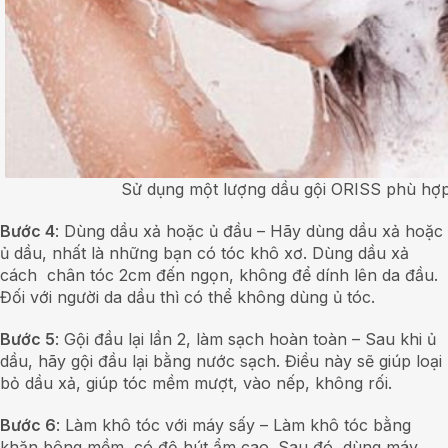
Sử dụng một lượng dầu gội ORISS phù hợp,
Bước 4
: Dùng dầu xả hoặc ủ đầu –
Hãy dùng dầu xả hoặc
ủ dầu, nhất là những bạn có tóc khô xơ. Dùng dầu xả
cách chân tóc 2cm đến ngọn, không để dính lên da đầu.
Đối với người da dầu thì có thể không dùng ủ tóc.
Bước 5
: Gội đầu lại lần 2, làm sạch hoàn toàn –
Sau khi ủ
dầu, hãy gội đầu lại bằng nước sạch. Điều này sẽ giúp loại
bỏ dầu xả, giúp tóc mềm mượt, vào nếp, không rối.
Bước 6
: Làm khô tóc với máy sấy –
Làm khô tóc bằng
khăn bông mềm, có độ hút ẩm cao. Sau đó, dùng máy