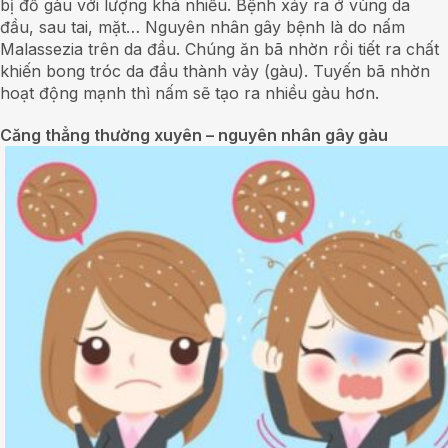
bị đổ gàu với lượng khá nhiều. Bệnh xảy ra ở vùng da
đầu, sau tai, mặt…
Nguyên nhân gây bệnh là do nấm
Malassezia trên da đầu. Chúng ăn bã nhờn rồi tiết ra chất
khiến bong tróc da đầu thành vảy (gàu). Tuyến bã nhờn
hoạt động mạnh thì nấm sẽ tạo ra nhiều gàu hơn.
Căng thẳng thường xuyên – nguyên nhân gây gàu