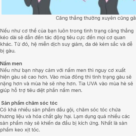
Căng thẳng thường xuyên cũng gâ
Nếu như cơ thể của bạn luôn trong tình trạng căng thẳng
kéo dài sẽ dẫn đến tác động tiêu cực đến mọi cơ quan
khác. Từ đó, hệ miễn dịch suy giảm, da dẻ kém sắc và dễ
bị gàu.
Nấm men
Nếu như bạn nhạy cảm với nấm men thì nguy cơ xuất
hiện gàu sẽ cao hơn. Vào mùa đông thì tình trạng gàu sẽ
nặng hơn và mùa hè sẽ nhẹ hơn. Tia UVA vào mùa hè sẽ
giúp hỗ trợ tiêu diệt phần nấm men.
Sản phẩm chăm sóc tóc
Có khá nhiều sản phẩm dầu gội, chăm sóc tóc chứa
hương liệu và hóa chất gây hại. Lạm dụng quá nhiều các
sản phẩm này sẽ khiến da đầu bị kích ứng. Nhất là sản
phẩm keo xịt tóc.