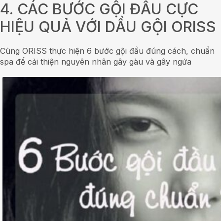
4. CÁC BƯỚC GỘI ĐẦU CỰC
HIỆU QUẢ VỚI DẦU GỘI ORISS
Cùng ORISS thực hiện 6 bước gội đầu đúng cách, chuẩn
spa để cải thiện nguyên nhân gây gàu và gây ngứa