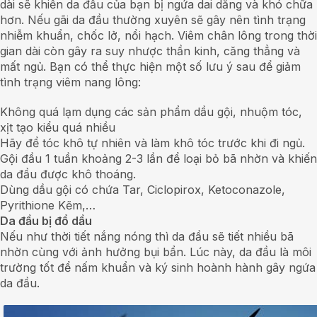
dài sẽ khiến da đầu của bạn bị ngứa dai dẳng và khó chữa
hơn.
Nếu gãi da đầu thường xuyên sẽ gây nên tình trạng
nhiễm khuẩn, chốc lở, nổi hạch. Viêm chân lông trong thời
gian dài còn gây ra suy nhược thần kinh, căng thẳng và
mất ngủ.
Bạn có thể thực hiện một số lưu ý sau để giảm
tình trạng viêm nang lông:
Không quá lạm dụng các sản phẩm dầu gội, nhuộm tóc,
xịt tạo kiểu quá nhiều
Hãy để tóc khô tự nhiên và làm khô tóc trước khi đi ngủ.
Gội đầu 1 tuần khoảng 2-3 lần để loại bỏ bã nhờn và khiến
da đầu được khô thoáng.
Dùng dầu gội có chứa Tar, Ciclopirox, Ketoconazole,
Pyrithione Kẽm,…
Da đầu bị đổ dầu
Nếu như thời tiết nắng nóng thì da đầu sẽ tiết nhiều bã
nhờn cùng với ảnh hưởng bụi bẩn. Lúc này, da đầu là môi
trường tốt để nấm khuẩn và ký sinh hoành hành gây ngứa
da đầu.