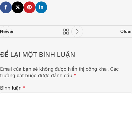
Newer
Older
ĐỂ LẠI MỘT BÌNH LUẬN
Email của bạn sẽ không được hiển thị công khai.
Các
trường bắt buộc được đánh dấu
*
Bình luận
*