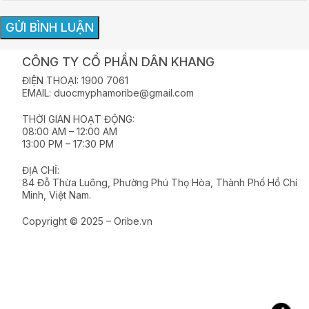
CÔNG TY CỔ PHẦN DÂN KHANG
ĐIỆN THOẠI: 1900 7061
EMAIL: duocmyphamoribe@gmail.com
THỜI GIAN HOẠT ĐỘNG:
08:00 AM – 12:00 AM
13:00 PM – 17:30 PM
ĐỊA CHỈ:
84 Đỗ Thừa Luông, Phường Phú Thọ Hòa, Thành Phố Hồ Chí
Minh, Việt Nam.
Copyright © 2025 – Oribe.vn